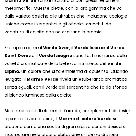
Marmo Verde
sono il risultato di complessi fenomeni
metamorfici. Queste pietre, con la loro gamma che va
dalle varietà basiche alle ultrabasiche, includono tipologie
uniche come i serpentini e gli oficalci, arricchiti da
venature di calcite che ne esaltano la cromia.
Esemplari come il
Verde Aver
, il
Verde Issorie
, il
Verde
Saint Denis
e il
Verde Issogne
sono testimonianze della
varietà cromatica e della bellezza intrinseca del
verde
alpino
, un colore che si fa emblema di opulenza. Quando
levigato, il
Marmo Verde
rivela un'esuberanza cromatica
senza eguali, con il verde del serpentino che fa da sfondo
al bianco luminoso della calcite.
Sia che si tratti di elementi d'arredo, complementi di design
o piani di lavoro cucina, il
Marmo di colore Verde
si
propone come una scelta di gran classe per chi desidera
incorporare nella propria abitazione un pezzo di storia