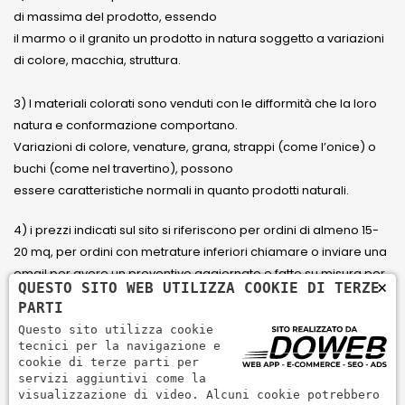
di massima del prodotto, essendo
il marmo o il granito un prodotto in natura soggetto a variazioni
di colore, macchia, struttura.
3) I materiali colorati sono venduti con le difformità che la loro
natura e conformazione comportano.
Variazioni di colore, venature, grana, strappi (come l’onice) o
buchi (come nel travertino), possono
essere caratteristiche normali in quanto prodotti naturali.
4) i prezzi indicati sul sito si riferiscono per ordini di almeno 15-
20 mq, per ordini con metrature inferiori chiamare o inviare una
email per avere un preventivo aggiornato e fatto su misura per
×
QUESTO SITO WEB UTILIZZA COOKIE DI TERZE
il cliente.
PARTI
Questo sito utilizza cookie
5) Paga con Carta di credito Visa, Visa Electron, Maestro,
tecnici per la navigazione e
Mastercard tramite il circuito PayPal. PayPal serve per pagare,
cookie di terze parti per
servizi aggiuntivi come la
inviare denaro e accettare pagamenti in modo rapido,
visualizzazione di video. Alcuni cookie potrebbero
semplice e sicuro.