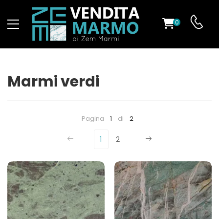
0
O
Marmi verdi
ES
Pagina
1
di
2
1
2