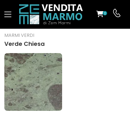
0
O
MARMI VERDI
Verde Chiesa
ES