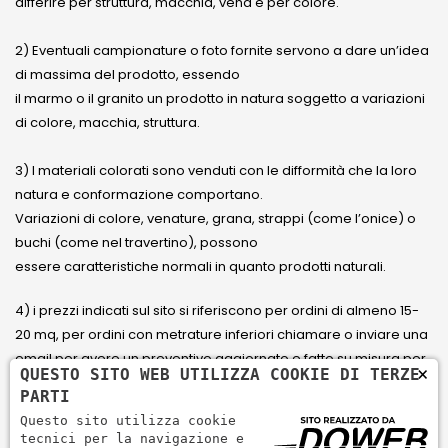
differire per struttura, macchia, vena e per colore.
2) Eventuali campionature o foto fornite servono a dare un’idea
di massima del prodotto, essendo
il marmo o il granito un prodotto in natura soggetto a variazioni
di colore, macchia, struttura.
3) I materiali colorati sono venduti con le difformità che la loro
natura e conformazione comportano.
Variazioni di colore, venature, grana, strappi (come l’onice) o
buchi (come nel travertino), possono
essere caratteristiche normali in quanto prodotti naturali.
4) i prezzi indicati sul sito si riferiscono per ordini di almeno 15-
20 mq, per ordini con metrature inferiori chiamare o inviare una
email per avere un preventivo aggiornato e fatto su misura per
×
QUESTO SITO WEB UTILIZZA COOKIE DI TERZE
il cliente.
PARTI
Questo sito utilizza cookie
5) Paga con Carta di credito Visa, Visa Electron, Maestro,
tecnici per la navigazione e