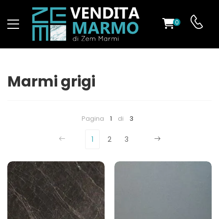
0
O
Marmi grigi
ES
Pagina
1
di
3
1
2
3