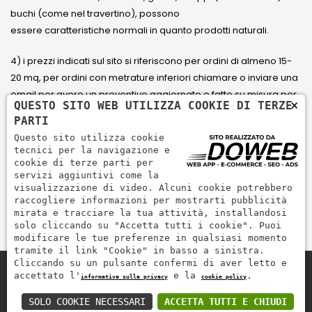
buchi (come nel travertino), possono
essere caratteristiche normali in quanto prodotti naturali.
4) i prezzi indicati sul sito si riferiscono per ordini di almeno 15-
20 mq, per ordini con metrature inferiori chiamare o inviare una
email per avere un preventivo aggiornato e fatto su misura per
×
QUESTO SITO WEB UTILIZZA COOKIE DI TERZE
il cliente.
PARTI
Questo sito utilizza cookie
5) Paga con Carta di credito Visa, Visa Electron, Maestro,
tecnici per la navigazione e
Mastercard tramite il circuito PayPal. PayPal serve per pagare,
cookie di terze parti per
servizi aggiuntivi come la
inviare denaro e accettare pagamenti in modo rapido,
visualizzazione di video. Alcuni cookie potrebbero
semplice e sicuro.
raccogliere informazioni per mostrarti pubblicità
mirata e tracciare la tua attività, installandosi
solo cliccando su "Accetta tutti i cookie". Puoi
modificare le tue preferenze in qualsiasi momento
tramite il link "Cookie" in basso a sinistra.
Cliccando su un pulsante confermi di aver letto e
accettato l'
e la
.
informativa sulla privacy
cookie policy
Zem Marmi P.I. 03463990246
Paga in modo sicuro con
SOLO COOKIE NECESSARI
ACCETTA TUTTI E CHIUDI