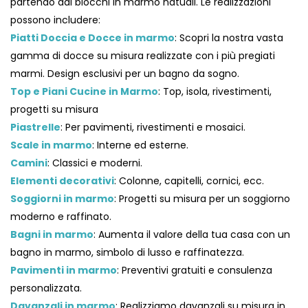
partendo dai blocchi in marmo natuali. Le realizzazioni
possono includere:
Piatti Doccia e Docce in marmo
: Scopri la nostra vasta
gamma di docce su misura realizzate con i più pregiati
marmi. Design esclusivi per un bagno da sogno.
Top e Piani Cucine in Marmo
: Top, isola, rivestimenti,
progetti su misura
Piastrelle
: Per pavimenti, rivestimenti e mosaici.
Scale in marmo
: Interne ed esterne.
Camini
: Classici e moderni.
Elementi decorativi
: Colonne, capitelli, cornici, ecc.
Soggiorni in marmo
: Progetti su misura per un soggiorno
moderno e raffinato.
Bagni in marmo
: Aumenta il valore della tua casa con un
bagno in marmo, simbolo di lusso e raffinatezza.
Pavimenti in marmo
: Preventivi gratuiti e consulenza
personalizzata.
Davanzali in marmo
: Realizziamo davanzali su misura in