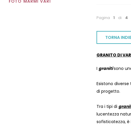
FOTO MARMI VARI
Pagina
1
di
4
TORNA INDI
GRANITO DI VAR
I
graniti
sono una
Esistono diverse 
di progetto.
Tra i tipi di
granit
lucentezza natur
sofisticatezza, 