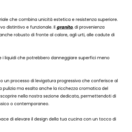
eriale che combina unicità estetica e resistenza superiore.
 distintivo e funzionale. Il
granito
, di provenienza
he robusto di fronte al calore, agli urti, alle cadute di
 e i liquidi che potrebbero danneggiare superfici meno
so un processo di levigatura progressiva che conferisce al
 la pulizia ma esalta anche la ricchezza cromatica del
 scoprire nella nostra sezione dedicata, permettendoti di
classico o contemporaneo.
pace di elevare il design della tua cucina con un tocco di