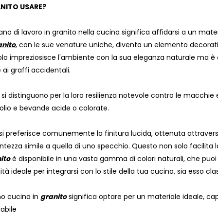
ANITO USARE?
no di lavoro in granito nella cucina significa affidarsi a un mat
anito
, con le sue venature uniche, diventa un elemento decorativo
lo impreziosisce l'ambiente con la sua eleganza naturale ma è anc
 ai graffi accidentali.
si distinguono per la loro resilienza notevole contro le macchie
 olio e bevande acide o colorate.
, si preferisce comunemente la finitura lucida, ottenuta attraver
antezza simile a quella di uno specchio. Questo non solo facilita
ito
è disponibile in una vasta gamma di colori naturali, che puoi
lità ideale per integrarsi con lo stile della tua cucina, sia esso 
no cucina in
granito
significa optare per un materiale ideale, ca
abile