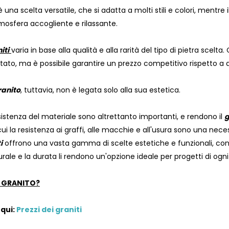
 una scelta versatile, che si adatta a molti stili e colori, mentre i
mosfera accogliente e rilassante.
iti
varia in base alla qualità e alla rarità del tipo di pietra scelt
ato, ma è possibile garantire un prezzo competitivo rispetto a que
ranito
, tuttavia, non è legata solo alla sua estetica.
sistenza del materiale sono altrettanto importanti, e rendono il
g
ui la resistenza ai graffi, alle macchie e all'usura sono una neces
i
offrono una vasta gamma di scelte estetiche e funzionali, con d
urale e la durata li rendono un'opzione ideale per progetti di ogni
L GRANITO?
 qui:
Prezzi dei graniti