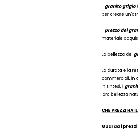
Il
granito grigio
è
per creare un'at
Il
prezzo dei gran
materiale acquist
La bellezza del
g
La durata e la re
commerciali, in c
In sintesi, i
granit
loro bellezza nat
CHE PREZZI HA I
Guarda i prezzi