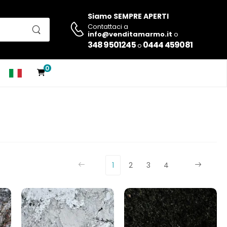
Siamo SEMPRE APERTI
Contattaci a
info@venditamarmo.it
o
348 9501245
0444 459081
o
0
1
2
3
4