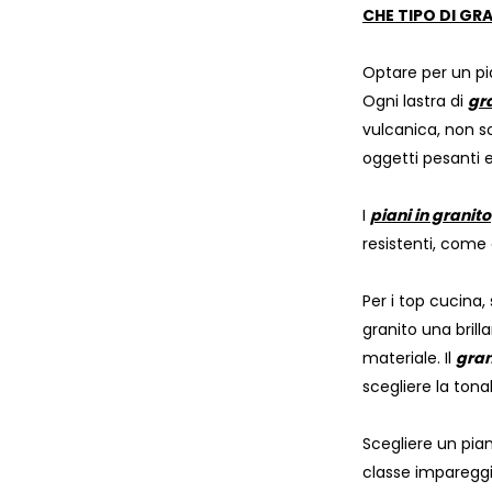
CHE TIPO DI GR
Optare per un pia
Ogni lastra di
gr
vulcanica, non so
oggetti pesanti e
I
piani in granito
resistenti, come
Per i top cucina
granito una brill
materiale. Il
gran
scegliere la tona
Scegliere un pia
classe impareggi