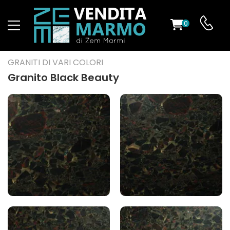
0
O
GRANITI DI VARI COLORI
Granito Black Beauty
ES