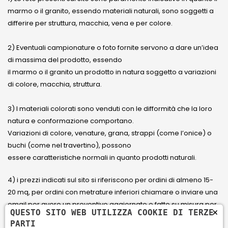
marmo o il granito, essendo materiali naturali, sono soggetti a
differire per struttura, macchia, vena e per colore.
2) Eventuali campionature o foto fornite servono a dare un’idea
di massima del prodotto, essendo
il marmo o il granito un prodotto in natura soggetto a variazioni
di colore, macchia, struttura.
3) I materiali colorati sono venduti con le difformità che la loro
natura e conformazione comportano.
Variazioni di colore, venature, grana, strappi (come l’onice) o
buchi (come nel travertino), possono
essere caratteristiche normali in quanto prodotti naturali.
4) i prezzi indicati sul sito si riferiscono per ordini di almeno 15-
20 mq, per ordini con metrature inferiori chiamare o inviare una
email per avere un preventivo aggiornato e fatto su misura per
×
QUESTO SITO WEB UTILIZZA COOKIE DI TERZE
il cliente.
PARTI