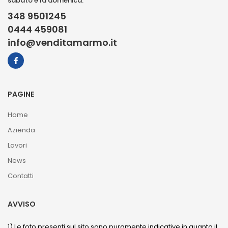
sabato e la domenica.
348 9501245
0444 459081
info@venditamarmo.it
PAGINE
Home
Azienda
Lavori
News
Contatti
AVVISO
1) Le foto presenti sul sito sono puramente indicative in quanto il