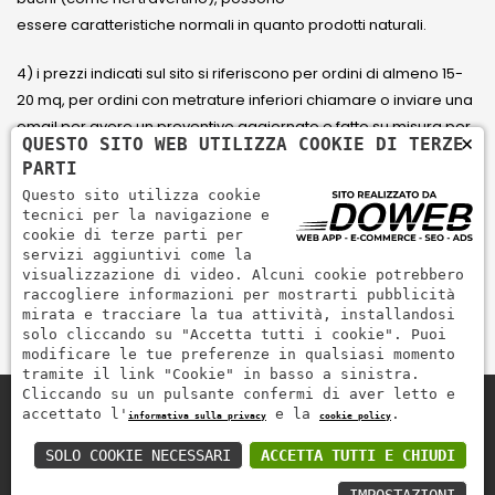
essere caratteristiche normali in quanto prodotti naturali.
4) i prezzi indicati sul sito si riferiscono per ordini di almeno 15-
20 mq, per ordini con metrature inferiori chiamare o inviare una
email per avere un preventivo aggiornato e fatto su misura per
×
QUESTO SITO WEB UTILIZZA COOKIE DI TERZE
il cliente.
PARTI
Questo sito utilizza cookie
5) Paga con Carta di credito Visa, Visa Electron, Maestro,
tecnici per la navigazione e
Mastercard tramite il circuito PayPal. PayPal serve per pagare,
cookie di terze parti per
servizi aggiuntivi come la
inviare denaro e accettare pagamenti in modo rapido,
visualizzazione di video. Alcuni cookie potrebbero
semplice e sicuro.
raccogliere informazioni per mostrarti pubblicità
mirata e tracciare la tua attività, installandosi
solo cliccando su "Accetta tutti i cookie". Puoi
modificare le tue preferenze in qualsiasi momento
tramite il link "Cookie" in basso a sinistra.
Cliccando su un pulsante confermi di aver letto e
accettato l'
e la
.
informativa sulla privacy
cookie policy
Zem Marmi P.I. 03463990246
Paga in modo sicuro con
SOLO COOKIE NECESSARI
ACCETTA TUTTI E CHIUDI