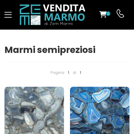
0
O
Marmi semipreziosi
ES
Pagina
1
di
1