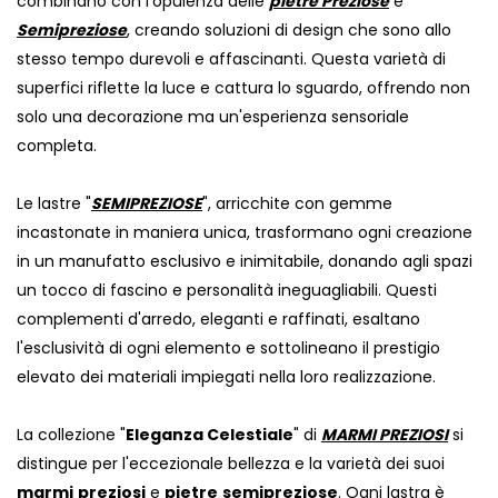
combinano con l'opulenza delle
pietre Preziose
e
Semipreziose
, creando soluzioni di design che sono allo
stesso tempo durevoli e affascinanti. Questa varietà di
superfici riflette la luce e cattura lo sguardo, offrendo non
solo una decorazione ma un'esperienza sensoriale
completa.
Le lastre "
SEMIPREZIOSE
", arricchite con gemme
incastonate in maniera unica, trasformano ogni creazione
in un manufatto esclusivo e inimitabile, donando agli spazi
un tocco di fascino e personalità ineguagliabili. Questi
complementi d'arredo, eleganti e raffinati, esaltano
l'esclusività di ogni elemento e sottolineano il prestigio
elevato dei materiali impiegati nella loro realizzazione.
La collezione "
Eleganza Celestiale
" di
MARMI PREZIOSI
si
distingue per l'eccezionale bellezza e la varietà dei suoi
marmi
preziosi
e
pietre
semipreziose
. Ogni lastra è