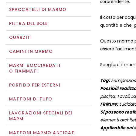
sorprendente.
SPACCATELLI DI MARMO
Il costo per acq
PIETRA DEL SOLE
quantità e che, g
QUARZITI
Questo marmo prez
essere facilmen
CAMINI IN MARMO
Scegliere il ma
MARMI BOCCIARDATI
O FIAMMATI
Tag:
semiprezioso
PORFIDO PER ESTERNI
Possibili realizza
piscina, Tavoli, Lav
MATTONI DI TUFO
Finiture:
Lucidato
Si possono reali
LAVORAZIONI SPECIALI DEI
MARMI
elementi architett
Applicabile nei s
MATTONI MARMO ANTICATI