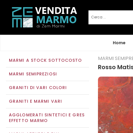
Home
MARMI SEMIPRE
MARMI A STOCK SOTTOCOSTO
Rosso Mati
MARMI SEMIPREZIOSI
GRANITI DI VARI COLORI
GRANITI E MARMI VARI
AGGLOMERATI SINTETICI E GRES
EFFETTO MARMO