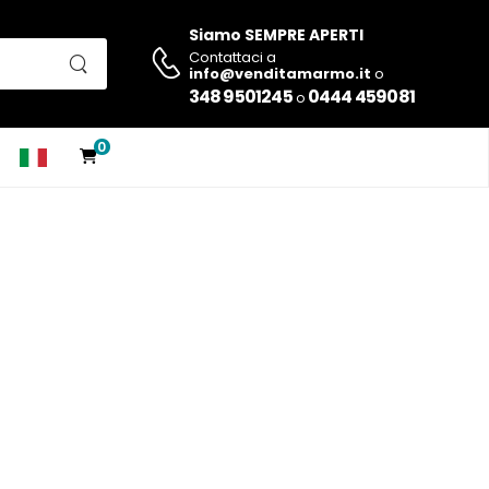
Siamo SEMPRE APERTI
Contattaci a
info@venditamarmo.it
o
348 9501245
0444 459081
o
0