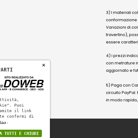
3) I materiali c
conformazione
Variazioni di co
travertino), po
essere caratteri
4) i prezzi indic
con metrature i
×
PARTI
aggiornato e fat
5) Paga con Cart
circuito PayPal
in modo rapido,
ttività,
kie". Puoi
amite il link
te confermi di
.
licy
A TUTTI E CHIUDI