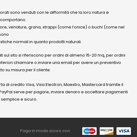
olorati sono venduti con le difformità che la loro natura e
 comportano.
lore, venature, grana, strappi (come l’onice) o buchi (come nel
ssono
stiche normali in quanto prodotti naturali.
ati sul sito si riferiscono per ordini di almeno 15-20 mq, per ordini
nferiori chiamare o inviare una email per avere un preventivo
to su misura per il cliente.
a di credito Visa, Visa Electron, Maestro, Mastercard tramite il
. PayPal serve per pagare, inviare denaro e accettare pagamenti
 semplice e sicuro.
Paga in modo sicuro con