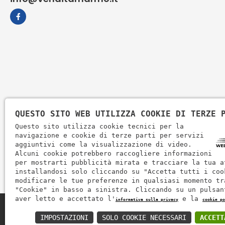
QUESTO SITO WEB UTILIZZA COOKIE DI TERZE 
Questo sito utilizza cookie tecnici per la
navigazione e cookie di terze parti per servizi
aggiuntivi come la visualizzazione di video.
Alcuni cookie potrebbero raccogliere informazioni
per mostrarti pubblicità mirata e tracciare la tua a
installandosi solo cliccando su "Accetta tutti i coo
modificare le tue preferenze in qualsiasi momento tr
"Cookie" in basso a sinistra. Cliccando su un pulsan
aver letto e accettato l'
e la
informativa sulla privacy
cookie po
Zem Marmi P.I. 03463990246
IMPOSTAZIONI
SOLO COOKIE NECESSARI
ACCETT