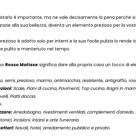
uistarlo è importante, ma ne vale decisamente la pena perché si t
razie alla sua bellezza, diventa un elemento prezioso per la vost
ioso è adatto solo per interni e la sua facile pulizia lo rende i
te pulito e mantenuto nel tempo.
rmo
Rosso Matisse
significa dare alla propria casa un tocco di ele
, semi, prezioso, marmo, antimacchia, resistente, antigraffio, ross
zioni:
Scale, Piani di cucina, Pavimenti, Top cucina, Bagni in marmo
elli, Piatti doccia.
.
zzare:
Arredobagno, rivestimenti ventilati, complementi d'arredo, og
onici, incisioni, intarsi e arte funeraria.
ettori:
Navali, hotel, arredamento pubblico e privato.