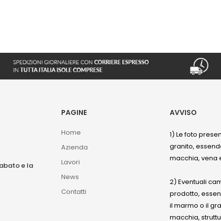
PAGINE
AVVISO
Home
1) Le foto prese
granito, essendo
Azienda
macchia, vena e
Lavori
sabato e la
News
2) Eventuali ca
Contatti
prodotto, esse
il marmo o il gr
macchia, struttu