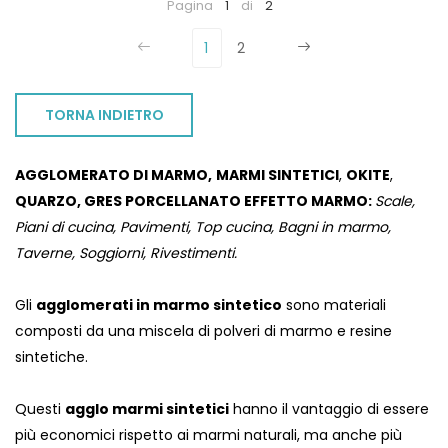
Pagina
1
di
2
1
2
TORNA INDIETRO
AGGLOMERATO DI MARMO,
MARMI SINTETICI
,
OKITE
,
QUARZO, GRES PORCELLANATO EFFETTO MARMO:
Scale,
Piani di cucina, Pavimenti, Top cucina, Bagni in marmo,
Taverne, Soggiorni, Rivestimenti.
Gli
agglomerati in marmo sintetico
sono materiali
composti da una miscela di polveri di marmo e resine
sintetiche.
Questi
agglo marmi sintetici
hanno il vantaggio di essere
più economici rispetto ai marmi naturali, ma anche più