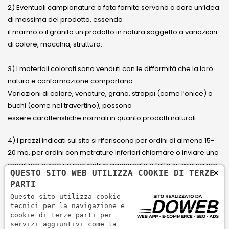
2) Eventuali campionature o foto fornite servono a dare un’idea
di massima del prodotto, essendo
il marmo o il granito un prodotto in natura soggetto a variazioni
di colore, macchia, struttura.
3) I materiali colorati sono venduti con le difformità che la loro
natura e conformazione comportano.
Variazioni di colore, venature, grana, strappi (come l’onice) o
buchi (come nel travertino), possono
essere caratteristiche normali in quanto prodotti naturali.
4) i prezzi indicati sul sito si riferiscono per ordini di almeno 15-
20 mq, per ordini con metrature inferiori chiamare o inviare una
email per avere un preventivo aggiornato e fatto su misura per
×
QUESTO SITO WEB UTILIZZA COOKIE DI TERZE
il cliente.
PARTI
Questo sito utilizza cookie
5) Paga con Carta di credito Visa, Visa Electron, Maestro,
tecnici per la navigazione e
Mastercard tramite il circuito PayPal. PayPal serve per pagare,
cookie di terze parti per
servizi aggiuntivi come la
inviare denaro e accettare pagamenti in modo rapido,