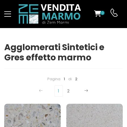
0
O
Agglomerati Sintetici e
Gres effetto marmo
ES
Pagina
1
di
2
1
2