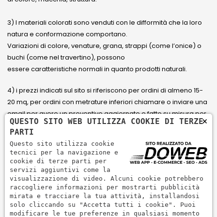
3) I materiali colorati sono venduti con le difformità che la loro
natura e conformazione comportano.
Variazioni di colore, venature, grana, strappi (come l’onice) o
buchi (come nel travertino), possono
essere caratteristiche normali in quanto prodotti naturali.
4) i prezzi indicati sul sito si riferiscono per ordini di almeno 15-
20 mq, per ordini con metrature inferiori chiamare o inviare una
email per avere un preventivo aggiornato e fatto su misura per
×
QUESTO SITO WEB UTILIZZA COOKIE DI TERZE
il cliente.
PARTI
Questo sito utilizza cookie
5) Paga con Carta di credito Visa, Visa Electron, Maestro,
tecnici per la navigazione e
Mastercard tramite il circuito PayPal. PayPal serve per pagare,
cookie di terze parti per
servizi aggiuntivi come la
inviare denaro e accettare pagamenti in modo rapido,
visualizzazione di video. Alcuni cookie potrebbero
semplice e sicuro.
raccogliere informazioni per mostrarti pubblicità
mirata e tracciare la tua attività, installandosi
solo cliccando su "Accetta tutti i cookie". Puoi
modificare le tue preferenze in qualsiasi momento