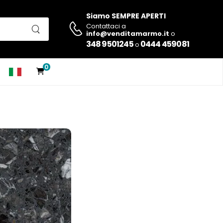
Siamo SEMPRE APERTI
Contattaci a
info@venditamarmo.it
o
348 9501245
0444 459081
o
0