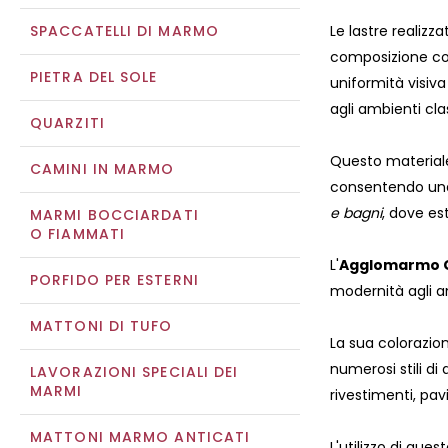
SPACCATELLI DI MARMO
Le lastre realizza
composizione con
PIETRA DEL SOLE
uniformità visiv
agli ambienti cla
QUARZITI
Questo materiale 
CAMINI IN MARMO
consentendo una 
e bagni
, dove es
MARMI BOCCIARDATI
O FIAMMATI
L'
Agglomarmo G
PORFIDO PER ESTERNI
modernità agli a
MATTONI DI TUFO
La sua colorazio
numerosi stili di 
LAVORAZIONI SPECIALI DEI
MARMI
rivestimenti, pav
MATTONI MARMO ANTICATI
L'utilizzo di ques