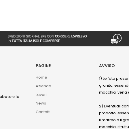
PAGINE
AVVISO
Home
1) Le foto prese
granito, essendo
Azienda
macchia, vena e
Lavori
sabato e la
News
2) Eventuali ca
Contatti
prodotto, esse
il marmo o il gr
macchia, struttu