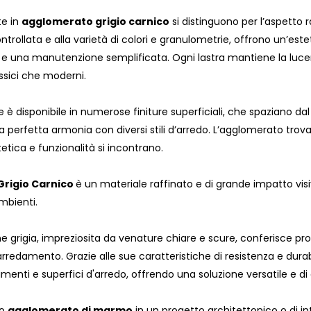
te in
agglomerato grigio carnico
si distinguono per l’aspetto ra
trollata e alla varietà di colori e granulometrie, offrono un’e
a e una manutenzione semplificata. Ogni lastra mantiene la lucen
ssici che moderni.
è disponibile in numerose finiture superficiali, che spaziano dal 
perfetta armonia con diversi stili d’arredo. L’agglomerato trov
tetica e funzionalità si incontrano.
rigio Carnico
è un materiale raffinato e di grande impatto vis
mbienti.
ne grigia, impreziosita da venature chiare e scure, conferisce pr
arredamento. Grazie alle sue caratteristiche di resistenza e durabil
imenti e superfici d'arredo, offrendo una soluzione versatile e di 
to
agglomerato di marmo
in un progetto architettonico o di int