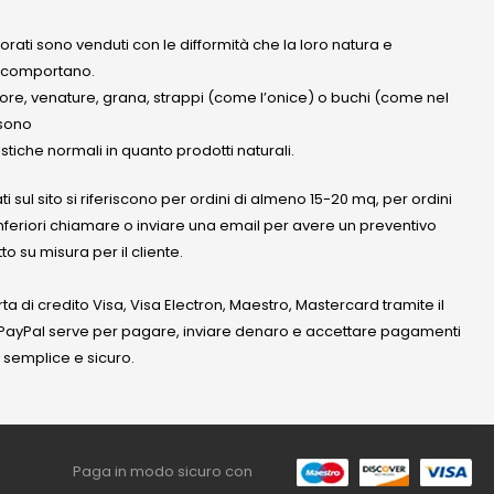
olorati sono venduti con le difformità che la loro natura e
 comportano.
lore, venature, grana, strappi (come l’onice) o buchi (come nel
ssono
stiche normali in quanto prodotti naturali.
ati sul sito si riferiscono per ordini di almeno 15-20 mq, per ordini
nferiori chiamare o inviare una email per avere un preventivo
to su misura per il cliente.
a di credito Visa, Visa Electron, Maestro, Mastercard tramite il
. PayPal serve per pagare, inviare denaro e accettare pagamenti
 semplice e sicuro.
Paga in modo sicuro con