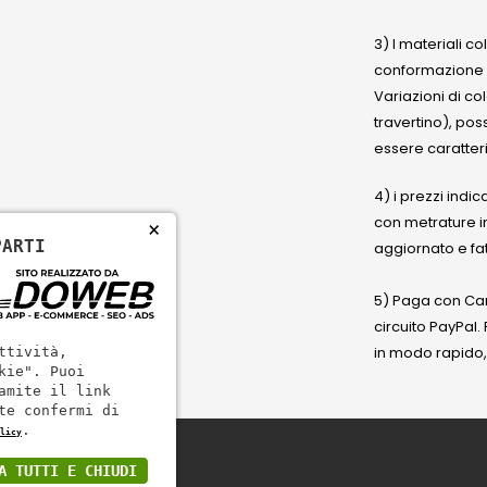
3) I materiali c
conformazione
Variazioni di co
travertino), po
essere caratteri
4) i prezzi indic
con metrature i
×
PARTI
aggiornato e fat
5) Paga con Cart
circuito PayPal
in modo rapido,
ttività,
kie". Puoi
amite il link
te confermi di
.
licy
A TUTTI E CHIUDI