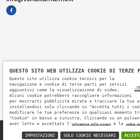
QUESTO SITO WEB UTILIZZA COOKIE DI TERZE 
Questo sito utilizza cookie tecnici per la
navigazione e cookie di terze parti per servizi
aggiuntivi come la visualizzazione di video.
Alcuni cookie potrebbero raccogliere informazioni
per mostrarti pubblicità mirata e tracciare la tua a
installandosi solo cliccando su "Accetta tutti i coo
modificare le tue preferenze in qualsiasi momento tr
"Cookie" in basso a sinistra. Cliccando su un pulsan
aver letto e accettato l'
e la
informativa sulla privacy
cookie po
Zem Marmi P.I. 03463990246
IMPOSTAZIONI
SOLO COOKIE NECESSARI
ACCETT