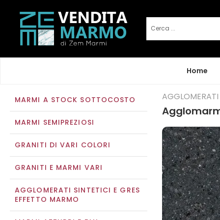
Home
AGGLOMERATI 
MARMI A STOCK SOTTOCOSTO
Agglomarmo
MARMI SEMIPREZIOSI
GRANITI DI VARI COLORI
GRANITI E MARMI VARI
AGGLOMERATI SINTETICI E GRES
EFFETTO MARMO