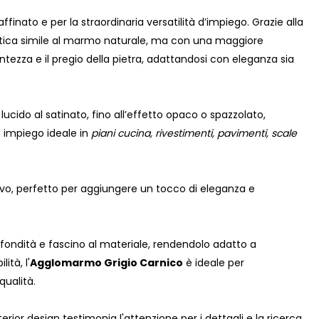
ffinato e per la straordinaria versatilità d’impiego. Grazie alla
stetica simile al marmo naturale, ma con una maggiore
tezza e il pregio della pietra, adattandosi con eleganza sia
lucido al satinato, fino all’effetto opaco o spazzolato,
a impiego ideale in
piani cucina, rivestimenti, pavimenti, scale
ivo, perfetto per aggiungere un tocco di eleganza e
ofondità e fascino al materiale, rendendolo adatto a
ità, l'
Agglomarmo Grigio Carnico
è ideale per
qualità.
erior design testimonia l'attenzione per i dettagli e la ricerca