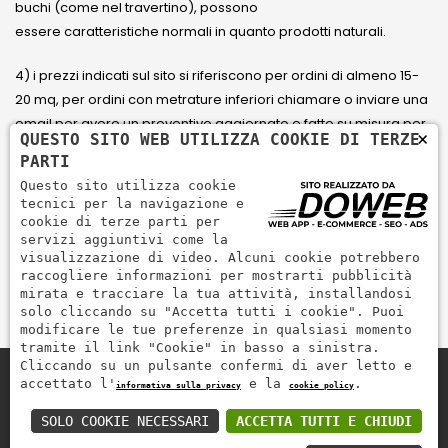
buchi (come nel travertino), possono
essere caratteristiche normali in quanto prodotti naturali.
4) i prezzi indicati sul sito si riferiscono per ordini di almeno 15-
20 mq, per ordini con metrature inferiori chiamare o inviare una
email per avere un preventivo aggiornato e fatto su misura per
×
QUESTO SITO WEB UTILIZZA COOKIE DI TERZE
il cliente.
PARTI
Questo sito utilizza cookie
5) Paga con Carta di credito Visa, Visa Electron, Maestro,
tecnici per la navigazione e
Mastercard tramite il circuito PayPal. PayPal serve per pagare,
cookie di terze parti per
servizi aggiuntivi come la
inviare denaro e accettare pagamenti in modo rapido,
visualizzazione di video. Alcuni cookie potrebbero
semplice e sicuro.
raccogliere informazioni per mostrarti pubblicità
mirata e tracciare la tua attività, installandosi
solo cliccando su "Accetta tutti i cookie". Puoi
modificare le tue preferenze in qualsiasi momento
tramite il link "Cookie" in basso a sinistra.
Cliccando su un pulsante confermi di aver letto e
accettato l'
e la
.
informativa sulla privacy
cookie policy
Zem Marmi P.I. 03463990246
Paga in modo sicuro con
SOLO COOKIE NECESSARI
ACCETTA TUTTI E CHIUDI