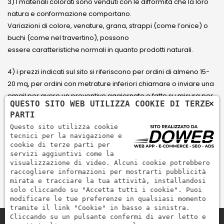
3) I materiali colorati sono venduti con le difformità che la loro
natura e conformazione comportano.
Variazioni di colore, venature, grana, strappi (come l’onice) o
buchi (come nel travertino), possono
essere caratteristiche normali in quanto prodotti naturali.
4) i prezzi indicati sul sito si riferiscono per ordini di almeno 15-
20 mq, per ordini con metrature inferiori chiamare o inviare una
email per avere un preventivo aggiornato e fatto su misura per
×
QUESTO SITO WEB UTILIZZA COOKIE DI TERZE
il cliente.
PARTI
Questo sito utilizza cookie
5) Paga con Carta di credito Visa, Visa Electron, Maestro,
tecnici per la navigazione e
Mastercard tramite il circuito PayPal. PayPal serve per pagare,
cookie di terze parti per
servizi aggiuntivi come la
inviare denaro e accettare pagamenti in modo rapido,
visualizzazione di video. Alcuni cookie potrebbero
semplice e sicuro.
raccogliere informazioni per mostrarti pubblicità
mirata e tracciare la tua attività, installandosi
solo cliccando su "Accetta tutti i cookie". Puoi
modificare le tue preferenze in qualsiasi momento
tramite il link "Cookie" in basso a sinistra.
Cliccando su un pulsante confermi di aver letto e