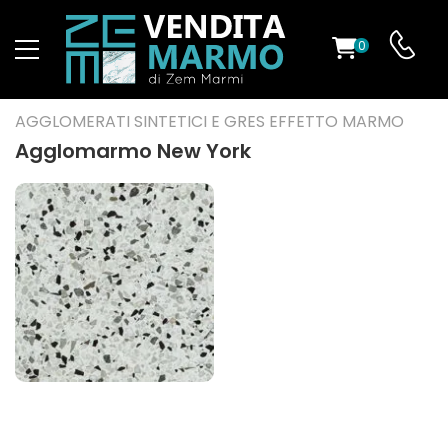
0
O
AGGLOMERATI SINTETICI E GRES EFFETTO MARMO
Agglomarmo New York
ES