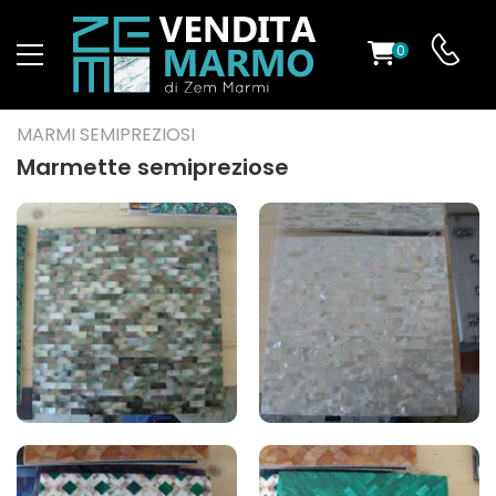
0
O
MARMI SEMIPREZIOSI
Marmette semipreziose
ES