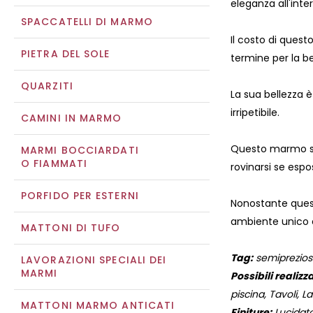
eleganza all'inte
SPACCATELLI DI MARMO
Il costo di ques
PIETRA DEL SOLE
termine per la bel
QUARZITI
La sua bellezza è
irripetibile.
CAMINI IN MARMO
Questo marmo sem
MARMI BOCCIARDATI
O FIAMMATI
rovinarsi se espos
PORFIDO PER ESTERNI
Nonostante quest
ambiente unico e 
MATTONI DI TUFO
Tag:
semiprezioso,
LAVORAZIONI SPECIALI DEI
MARMI
Possibili realizza
piscina, Tavoli, Lav
MATTONI MARMO ANTICATI
Finiture:
Lucidato