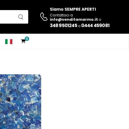
Siamo SEMPRE APERTI
Contattaci a
info@venditamarmo.it
o
348 9501245
0444 459081
o
0