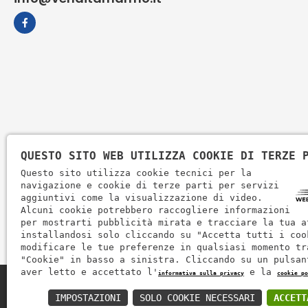
QUESTO SITO WEB UTILIZZA COOKIE DI TERZE 
Questo sito utilizza cookie tecnici per la
navigazione e cookie di terze parti per servizi
aggiuntivi come la visualizzazione di video.
Alcuni cookie potrebbero raccogliere informazioni
per mostrarti pubblicità mirata e tracciare la tua a
installandosi solo cliccando su "Accetta tutti i coo
modificare le tue preferenze in qualsiasi momento tr
"Cookie" in basso a sinistra. Cliccando su un pulsan
aver letto e accettato l'
e la
informativa sulla privacy
cookie po
Zem Marmi P.I. 03463990246
IMPOSTAZIONI
SOLO COOKIE NECESSARI
ACCETT