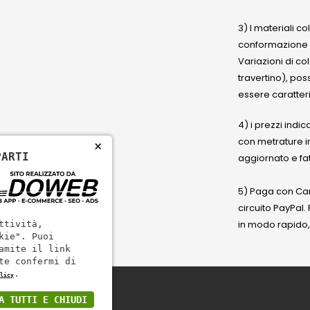
3) I materiali c
conformazione
Variazioni di co
travertino), po
essere caratteri
4) i prezzi indic
con metrature i
×
PARTI
aggiornato e fat
5) Paga con Cart
circuito PayPal
in modo rapido,
ttività,
kie". Puoi
amite il link
te confermi di
.
licy
A TUTTI E CHIUDI