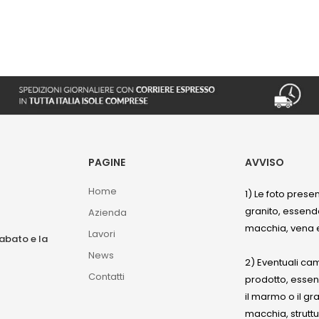
PAGINE
AVVISO
Home
1) Le foto prese
granito, essendo
Azienda
macchia, vena e
Lavori
sabato e la
News
2) Eventuali ca
Contatti
prodotto, esse
il marmo o il gr
macchia, struttu