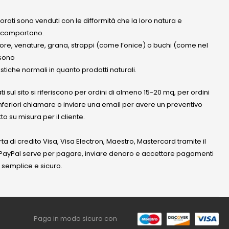
olorati sono venduti con le difformità che la loro natura e
 comportano.
lore, venature, grana, strappi (come l’onice) o buchi (come nel
ssono
stiche normali in quanto prodotti naturali.
ati sul sito si riferiscono per ordini di almeno 15-20 mq, per ordini
nferiori chiamare o inviare una email per avere un preventivo
to su misura per il cliente.
a di credito Visa, Visa Electron, Maestro, Mastercard tramite il
. PayPal serve per pagare, inviare denaro e accettare pagamenti
 semplice e sicuro.
Paga in modo sicuro con