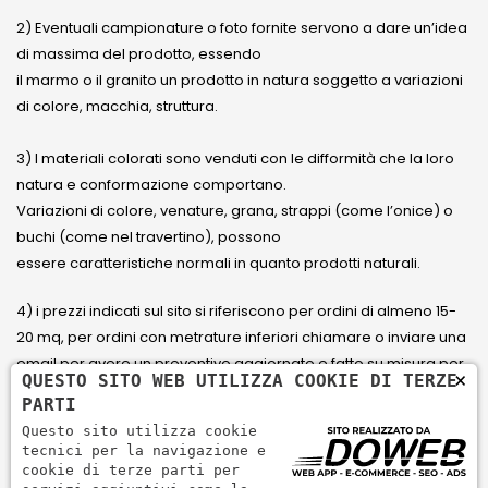
2) Eventuali campionature o foto fornite servono a dare un’idea
di massima del prodotto, essendo
il marmo o il granito un prodotto in natura soggetto a variazioni
di colore, macchia, struttura.
3) I materiali colorati sono venduti con le difformità che la loro
natura e conformazione comportano.
Variazioni di colore, venature, grana, strappi (come l’onice) o
buchi (come nel travertino), possono
essere caratteristiche normali in quanto prodotti naturali.
4) i prezzi indicati sul sito si riferiscono per ordini di almeno 15-
20 mq, per ordini con metrature inferiori chiamare o inviare una
email per avere un preventivo aggiornato e fatto su misura per
×
QUESTO SITO WEB UTILIZZA COOKIE DI TERZE
il cliente.
PARTI
Questo sito utilizza cookie
5) Paga con Carta di credito Visa, Visa Electron, Maestro,
tecnici per la navigazione e
Mastercard tramite il circuito PayPal. PayPal serve per pagare,
cookie di terze parti per