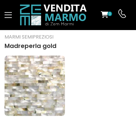
0
O
MARMI SEMIPREZIOSI
Madreperla gold
ES