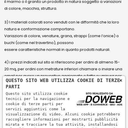
il marmo o il granito un prodotto in natura soggetto a variazioni
di colore, macchia, struttura.
3) I materiali colorati sono venduti con le difformità che la loro
natura e conformazione comportano.
Variazioni di colore, venature, grana, strappi (come l’onice) o
buchi (come nel travertino), possono
essere caratteristiche normali in quanto prodotti naturali.
4) i prezzi indicati sul sito si riferiscono per ordini di almeno 15-
20 mq, per ordini con metrature inferiori chiamare o inviare una
email per avere un preventivo aggiornato e fatto su misura per
×
QUESTO SITO WEB UTILIZZA COOKIE DI TERZE
il cliente.
PARTI
Questo sito utilizza cookie
5) Paga con Carta di credito Visa, Visa Electron, Maestro,
tecnici per la navigazione e
Mastercard tramite il circuito PayPal. PayPal serve per pagare,
cookie di terze parti per
servizi aggiuntivi come la
inviare denaro e accettare pagamenti in modo rapido,
visualizzazione di video. Alcuni cookie potrebbero
semplice e sicuro.
raccogliere informazioni per mostrarti pubblicità
mirata e tracciare la tua attività, installandosi