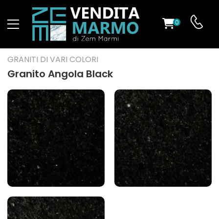
0
O
GRANITI DI VARI COLORI
Granito Angola Black
ES