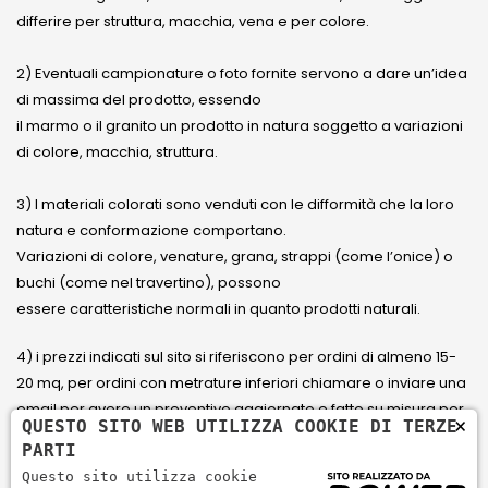
differire per struttura, macchia, vena e per colore.
2) Eventuali campionature o foto fornite servono a dare un’idea
di massima del prodotto, essendo
il marmo o il granito un prodotto in natura soggetto a variazioni
di colore, macchia, struttura.
3) I materiali colorati sono venduti con le difformità che la loro
natura e conformazione comportano.
Variazioni di colore, venature, grana, strappi (come l’onice) o
buchi (come nel travertino), possono
essere caratteristiche normali in quanto prodotti naturali.
4) i prezzi indicati sul sito si riferiscono per ordini di almeno 15-
20 mq, per ordini con metrature inferiori chiamare o inviare una
email per avere un preventivo aggiornato e fatto su misura per
×
QUESTO SITO WEB UTILIZZA COOKIE DI TERZE
il cliente.
PARTI
Questo sito utilizza cookie
5) Paga con Carta di credito Visa, Visa Electron, Maestro,