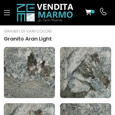
0
O
GRANITI DI VARI COLORI
Granito Aran Light
ES