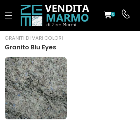
0
O
GRANITI DI VARI COLORI
Granito Blu Eyes
ES