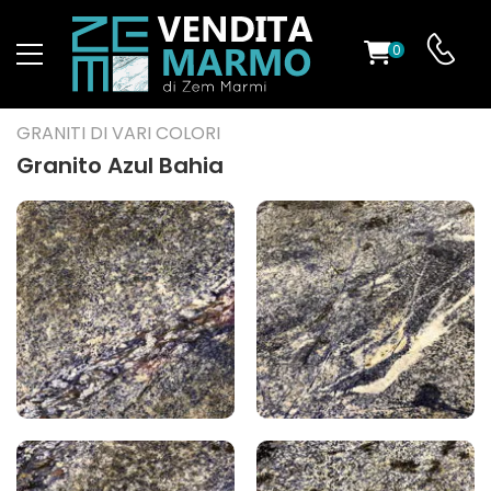
0
O
GRANITI DI VARI COLORI
Granito Azul Bahia
ES