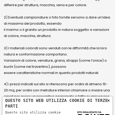
differire per struttura, macchia, vena e per colore.
2) Eventuali campionature o foto fornite servono a dare un’idea
di massima del prodotto, essendo
il marmo o il granito un prodotto in natura soggetto a variazioni
di colore, macchia, struttura.
3) I materiali colorati sono venduti con le difformità che la loro
natura e conformazione comportano.
Variazioni di colore, venature, grana, strappi (come l’onice) o
buchi (come nel travertino), possono
essere caratteristiche normali in quanto prodotti naturali.
4) i prezzi indicati sul sito si riferiscono per ordini di almeno 15-
20 mq, per ordini con metrature inferiori chiamare o inviare una
email per avere un preventivo aggiornato e fatto su misura per
×
QUESTO SITO WEB UTILIZZA COOKIE DI TERZE
il cliente.
PARTI
Questo sito utilizza cookie
5) Paga con Carta di credito Visa, Visa Electron, Maestro,