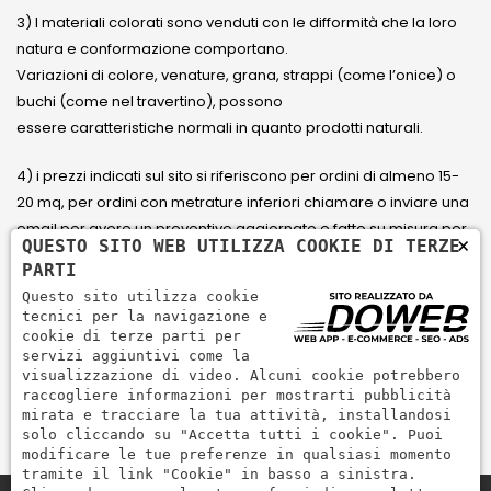
3) I materiali colorati sono venduti con le difformità che la loro
natura e conformazione comportano.
Variazioni di colore, venature, grana, strappi (come l’onice) o
buchi (come nel travertino), possono
essere caratteristiche normali in quanto prodotti naturali.
4) i prezzi indicati sul sito si riferiscono per ordini di almeno 15-
20 mq, per ordini con metrature inferiori chiamare o inviare una
email per avere un preventivo aggiornato e fatto su misura per
×
QUESTO SITO WEB UTILIZZA COOKIE DI TERZE
il cliente.
PARTI
Questo sito utilizza cookie
5) Paga con Carta di credito Visa, Visa Electron, Maestro,
tecnici per la navigazione e
Mastercard tramite il circuito PayPal. PayPal serve per pagare,
cookie di terze parti per
servizi aggiuntivi come la
inviare denaro e accettare pagamenti in modo rapido,
visualizzazione di video. Alcuni cookie potrebbero
semplice e sicuro.
raccogliere informazioni per mostrarti pubblicità
mirata e tracciare la tua attività, installandosi
solo cliccando su "Accetta tutti i cookie". Puoi
modificare le tue preferenze in qualsiasi momento
tramite il link "Cookie" in basso a sinistra.