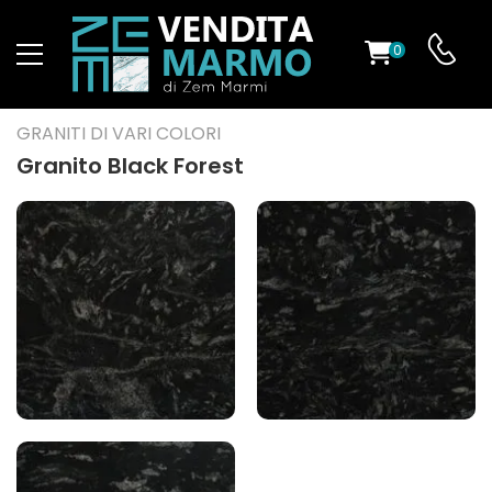
0
O
GRANITI DI VARI COLORI
Granito Black Forest
ES