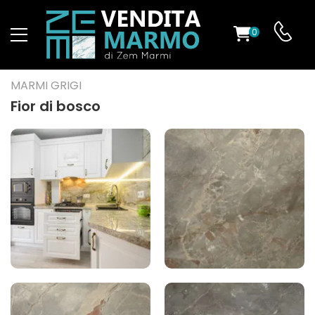
0
O
MARMI GRIGI
Fior di bosco
ES