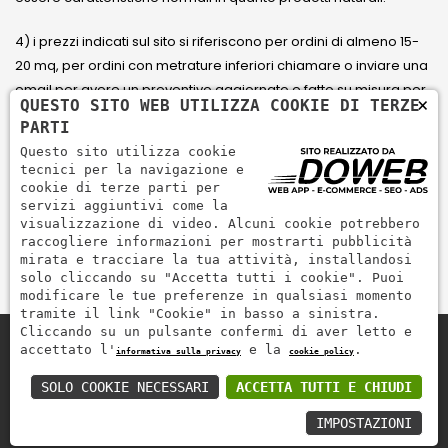
4) i prezzi indicati sul sito si riferiscono per ordini di almeno 15-
20 mq, per ordini con metrature inferiori chiamare o inviare una
email per avere un preventivo aggiornato e fatto su misura per
×
QUESTO SITO WEB UTILIZZA COOKIE DI TERZE
il cliente.
PARTI
Questo sito utilizza cookie
5) Paga con Carta di credito Visa, Visa Electron, Maestro,
tecnici per la navigazione e
Mastercard tramite il circuito PayPal. PayPal serve per pagare,
cookie di terze parti per
servizi aggiuntivi come la
inviare denaro e accettare pagamenti in modo rapido,
visualizzazione di video. Alcuni cookie potrebbero
semplice e sicuro.
raccogliere informazioni per mostrarti pubblicità
mirata e tracciare la tua attività, installandosi
solo cliccando su "Accetta tutti i cookie". Puoi
modificare le tue preferenze in qualsiasi momento
tramite il link "Cookie" in basso a sinistra.
Cliccando su un pulsante confermi di aver letto e
accettato l'
e la
.
informativa sulla privacy
cookie policy
Zem Marmi P.I. 03463990246
Paga in modo sicuro con
SOLO COOKIE NECESSARI
ACCETTA TUTTI E CHIUDI
IMPOSTAZIONI