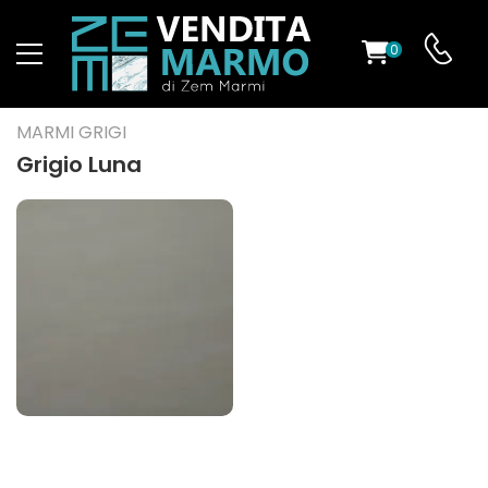
0
O
MARMI GRIGI
Grigio Luna
ES