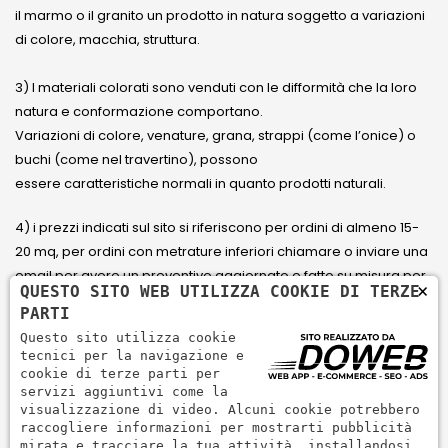
il marmo o il granito un prodotto in natura soggetto a variazioni
di colore, macchia, struttura.
3) I materiali colorati sono venduti con le difformità che la loro
natura e conformazione comportano.
Variazioni di colore, venature, grana, strappi (come l’onice) o
buchi (come nel travertino), possono
essere caratteristiche normali in quanto prodotti naturali.
4) i prezzi indicati sul sito si riferiscono per ordini di almeno 15-
20 mq, per ordini con metrature inferiori chiamare o inviare una
email per avere un preventivo aggiornato e fatto su misura per
×
QUESTO SITO WEB UTILIZZA COOKIE DI TERZE
il cliente.
PARTI
Questo sito utilizza cookie
5) Paga con Carta di credito Visa, Visa Electron, Maestro,
tecnici per la navigazione e
Mastercard tramite il circuito PayPal. PayPal serve per pagare,
cookie di terze parti per
servizi aggiuntivi come la
inviare denaro e accettare pagamenti in modo rapido,
visualizzazione di video. Alcuni cookie potrebbero
semplice e sicuro.
raccogliere informazioni per mostrarti pubblicità
mirata e tracciare la tua attività, installandosi