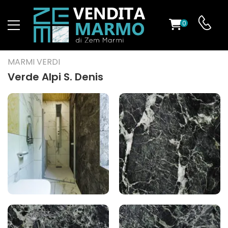
0
O
MARMI VERDI
Verde Alpi S. Denis
ES