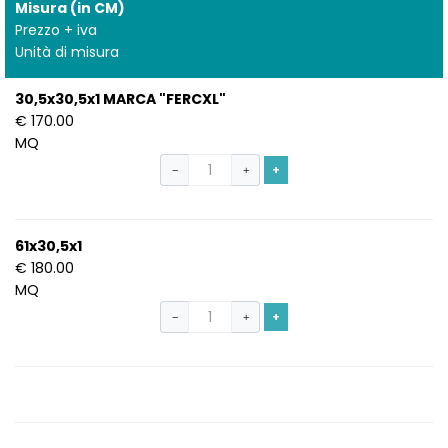
Misura (in CM)
Prezzo + iva
Unità di misura
30,5x30,5x1 MARCA "FERCXL"
€ 170.00
MQ
+
−
+
61x30,5x1
€ 180.00
MQ
+
−
+