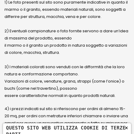
1) Le foto presenti sul sito sono puramente indicative in quanto il
marmo o il granito, essendo materiali naturali, sono soggetti a
differire per struttura, macchia, vena e per colore.
2) Eventuali campionature o foto fornite servono a dare un’idea
di massima del prodotto, essendo
il marmo o il granito un prodotto in natura soggetto a variazioni
di colore, macchia, struttura.
3) I materiali colorati sono venduti con le difformità che la loro
natura e conformazione comportano.
Variazioni di colore, venature, grana, strappi (come l’onice) o
buchi (come nel travertino), possono
essere caratteristiche normali in quanto prodotti naturali.
4) i prezzi indicati sul sito si riferiscono per ordini di almeno 15-
20 mq, per ordini con metrature inferiori chiamare o inviare una
email per avere un preventivo aggiornato e fatto su misura per
×
QUESTO SITO WEB UTILIZZA COOKIE DI TERZE
il cliente.