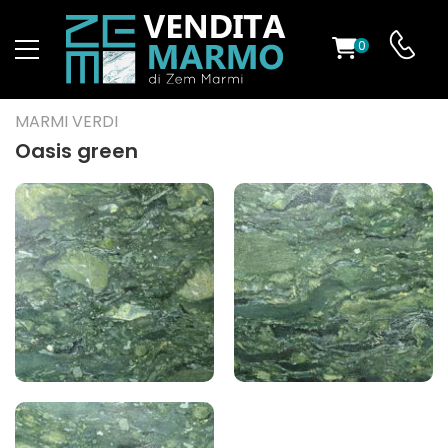
0
O
MARMI VERDI
Oasis green
ES