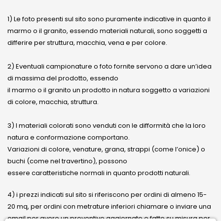
1) Le foto presenti sul sito sono puramente indicative in quanto il
marmo o il granito, essendo materiali naturali, sono soggetti a
differire per struttura, macchia, vena e per colore.
2) Eventuali campionature o foto fornite servono a dare un’idea
di massima del prodotto, essendo
il marmo o il granito un prodotto in natura soggetto a variazioni
di colore, macchia, struttura.
3) I materiali colorati sono venduti con le difformità che la loro
natura e conformazione comportano.
Variazioni di colore, venature, grana, strappi (come l’onice) o
buchi (come nel travertino), possono
essere caratteristiche normali in quanto prodotti naturali.
4) i prezzi indicati sul sito si riferiscono per ordini di almeno 15-
20 mq, per ordini con metrature inferiori chiamare o inviare una
email per avere un preventivo aggiornato e fatto su misura per