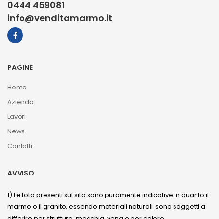
0444 459081
info@venditamarmo.it
PAGINE
Home
Azienda
Lavori
News
Contatti
AVVISO
1) Le foto presenti sul sito sono puramente indicative in quanto il
marmo o il granito, essendo materiali naturali, sono soggetti a
differire per struttura, macchia, vena e per colore.