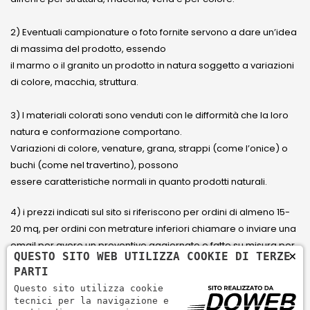
2) Eventuali campionature o foto fornite servono a dare un’idea
di massima del prodotto, essendo
il marmo o il granito un prodotto in natura soggetto a variazioni
di colore, macchia, struttura.
3) I materiali colorati sono venduti con le difformità che la loro
natura e conformazione comportano.
Variazioni di colore, venature, grana, strappi (come l’onice) o
buchi (come nel travertino), possono
essere caratteristiche normali in quanto prodotti naturali.
4) i prezzi indicati sul sito si riferiscono per ordini di almeno 15-
20 mq, per ordini con metrature inferiori chiamare o inviare una
email per avere un preventivo aggiornato e fatto su misura per
×
QUESTO SITO WEB UTILIZZA COOKIE DI TERZE
il cliente.
PARTI
Questo sito utilizza cookie
5) Paga con Carta di credito Visa, Visa Electron, Maestro,
tecnici per la navigazione e