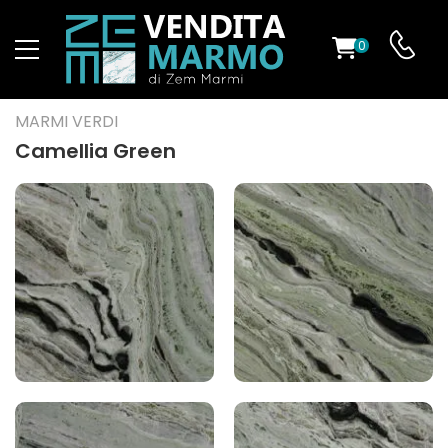
0
O
MARMI VERDI
Camellia Green
ES