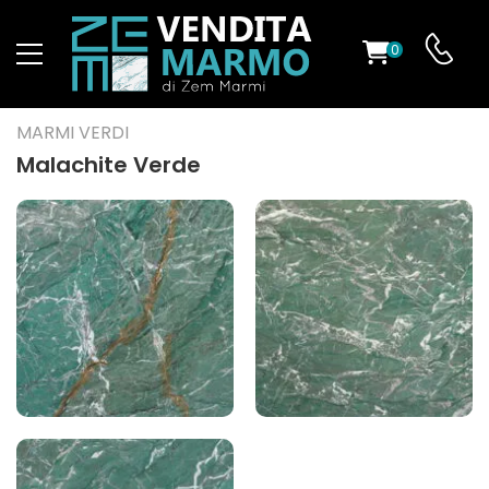
0
O
MARMI VERDI
Malachite Verde
ES