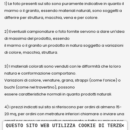
1) Le foto presenti sul sito sono puramente indicative in quanto il
marmo o il granito, essendo materiali naturali, sono soggetti a
differire per struttura, macchia, vena e per colore.
2) Eventuali campionature o foto fornite servono a dare un’idea
di massima del prodotto, essendo
il marmo o il granito un prodotto in natura soggetto a variazioni
di colore, macchia, struttura.
3) I materiali colorati sono venduti con le difformità che la loro
natura e conformazione comportano.
Variazioni di colore, venature, grana, strappi (come l’onice) o
buchi (come nel travertino), possono
essere caratteristiche normali in quanto prodotti naturali.
4) i prezzi indicati sul sito si riferiscono per ordini di almeno 15-
20 mq, per ordini con metrature inferiori chiamare o inviare una
email per avere un preventivo aggiornato e fatto su misura per
×
QUESTO SITO WEB UTILIZZA COOKIE DI TERZE
il cliente.