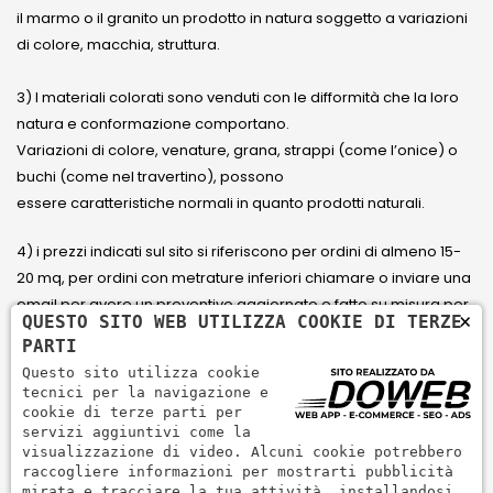
il marmo o il granito un prodotto in natura soggetto a variazioni
di colore, macchia, struttura.
3) I materiali colorati sono venduti con le difformità che la loro
natura e conformazione comportano.
Variazioni di colore, venature, grana, strappi (come l’onice) o
buchi (come nel travertino), possono
essere caratteristiche normali in quanto prodotti naturali.
4) i prezzi indicati sul sito si riferiscono per ordini di almeno 15-
20 mq, per ordini con metrature inferiori chiamare o inviare una
email per avere un preventivo aggiornato e fatto su misura per
×
QUESTO SITO WEB UTILIZZA COOKIE DI TERZE
il cliente.
PARTI
Questo sito utilizza cookie
5) Paga con Carta di credito Visa, Visa Electron, Maestro,
tecnici per la navigazione e
Mastercard tramite il circuito PayPal. PayPal serve per pagare,
cookie di terze parti per
servizi aggiuntivi come la
inviare denaro e accettare pagamenti in modo rapido,
visualizzazione di video. Alcuni cookie potrebbero
semplice e sicuro.
raccogliere informazioni per mostrarti pubblicità
mirata e tracciare la tua attività, installandosi