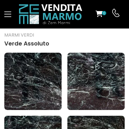
0
O
MARMI VERDI
Verde Assoluto
ES