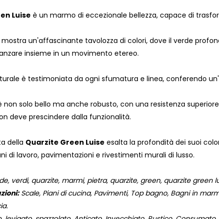
en Luise
è un marmo di eccezionale bellezza, capace di trasform
 mostra un'affascinante tavolozza di colori, dove il verde profon
nzare insieme in un movimento etereo.
turale è testimoniata da ogni sfumatura e linea, conferendo un'uni
on solo bello ma anche robusto, con una resistenza superiore all
on deve prescindere dalla funzionalità.
ta della
Quarzite Green Luise
esalta la profondità dei suoi col
ani di lavoro, pavimentazioni e rivestimenti murali di lusso.
 verdi, quarzite, marmi, pietra, quarzite, green, quarzite green lui
zioni:
Scale, Piani di cucina, Pavimenti, Top bagno, Bagni in marmo,
ia.
, levigato, spazzolato, Anticato, Invecchiato, Rustico, Consumato,