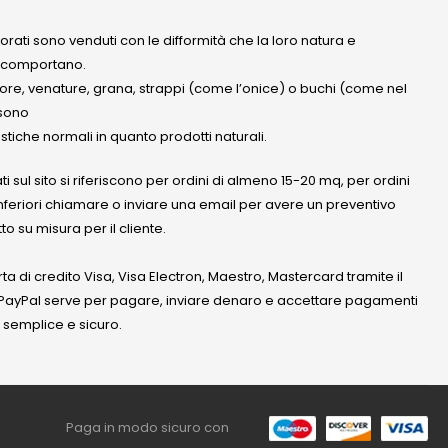
olorati sono venduti con le difformità che la loro natura e
 comportano.
lore, venature, grana, strappi (come l’onice) o buchi (come nel
ssono
stiche normali in quanto prodotti naturali.
ati sul sito si riferiscono per ordini di almeno 15-20 mq, per ordini
nferiori chiamare o inviare una email per avere un preventivo
to su misura per il cliente.
a di credito Visa, Visa Electron, Maestro, Mastercard tramite il
. PayPal serve per pagare, inviare denaro e accettare pagamenti
 semplice e sicuro.
Paga in modo sicuro con