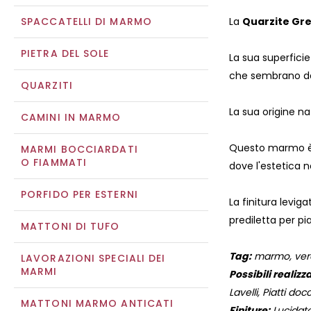
SPACCATELLI DI MARMO
La
Quarzite Gre
PIETRA DEL SOLE
La sua superficie
che sembrano da
QUARZITI
La sua origine na
CAMINI IN MARMO
Questo marmo è n
MARMI BOCCIARDATI
O FIAMMATI
dove l'estetica n
PORFIDO PER ESTERNI
La finitura leviga
prediletta per pi
MATTONI DI TUFO
Tag:
marmo, verde,
LAVORAZIONI SPECIALI DEI
MARMI
Possibili realizza
Lavelli, Piatti docc
MATTONI MARMO ANTICATI
Finiture:
Lucidato