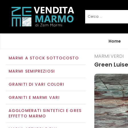
Home
MARMI VERDI
MARMI A STOCK SOTTOCOSTO
Green Luis
MARMI SEMIPREZIOSI
GRANITI DI VARI COLORI
GRANITI E MARMI VARI
AGGLOMERATI SINTETICI E GRES
EFFETTO MARMO