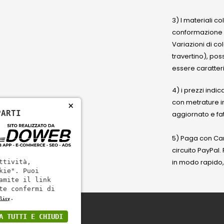
3) I materiali c
conformazione
Variazioni di co
travertino), po
essere caratteri
4) i prezzi indic
con metrature i
×
PARTI
aggiornato e fat
5) Paga con Cart
circuito PayPal
in modo rapido,
ttività,
kie". Puoi
amite il link
te confermi di
.
licy
A TUTTI E CHIUDI