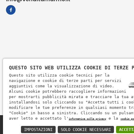
QUESTO SITO WEB UTILIZZA COOKIE DI TERZE 
Questo sito utilizza cookie tecnici per la
navigazione e cookie di terze parti per servizi
aggiuntivi come la visualizzazione di video.
Alcuni cookie potrebbero raccogliere informazioni
per mostrarti pubblicità mirata e tracciare la tua a
installandosi solo cliccando su "Accetta tutti i coo
modificare le tue preferenze in qualsiasi momento tr
"Cookie" in basso a sinistra. Cliccando su un pulsan
aver letto e accettato l'
e la
informativa sulla privacy
cookie po
Zem Marmi P.I. 03463990246
IMPOSTAZIONI
SOLO COOKIE NECESSARI
ACCETT