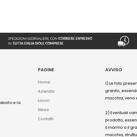
PAGINE
AVVISO
Home
1) Le foto prese
granito, essendo
Azienda
macchia, vena e
Lavori
sabato e la
News
2) Eventuali ca
Contatti
prodotto, esse
il marmo o il gr
macchia, struttu