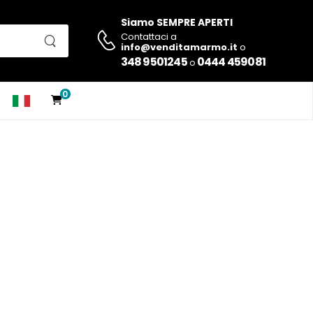
Siamo SEMPRE APERTI
Contattaci a
info@venditamarmo.it
o
348 9501245
0444 459081
o
0