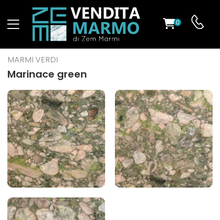
0
O
MARMI VERDI
Marinace green
ES