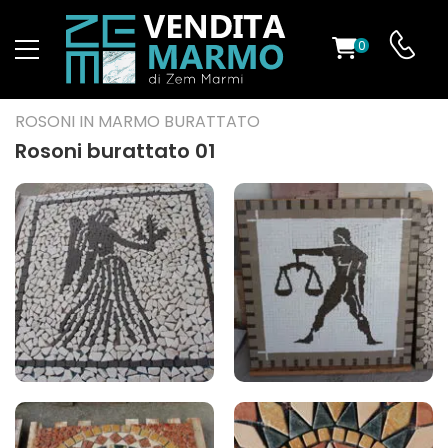
0
O
ROSONI IN MARMO BURATTATO
Rosoni burattato 01
ES