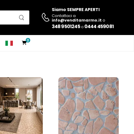
Siamo SEMPRE APERTI
Contattaci a
info@venditamarmo.it
o
348 9501245
0444 459081
o
0