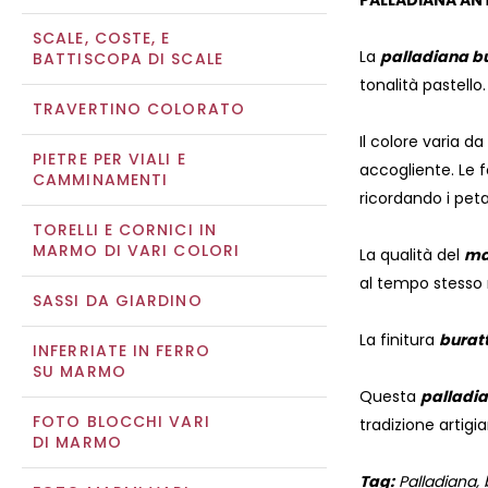
PALLADIANA ANT
SCALE, COSTE, E
La
palladiana b
BATTISCOPA DI SCALE
tonalità pastello.
TRAVERTINO COLORATO
Il colore varia 
PIETRE PER VIALI E
accogliente. Le f
CAMMINAMENTI
ricordando i petal
TORELLI E CORNICI IN
MARMO DI VARI COLORI
La qualità del
ma
al tempo stesso 
SASSI DA GIARDINO
La finitura
burat
INFERRIATE IN FERRO
SU MARMO
Questa
palladi
FOTO BLOCCHI VARI
tradizione artigi
DI MARMO
Tag:
Palladiana, b