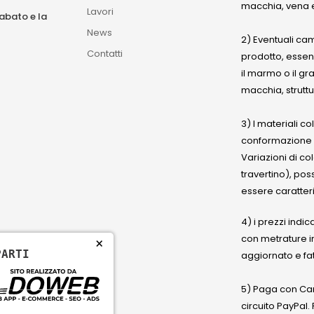
macchia, vena e
Lavori
sabato e la
News
2) Eventuali ca
Contatti
prodotto, esse
il marmo o il gr
macchia, struttu
3) I materiali c
conformazione
Variazioni di co
travertino), po
essere caratteri
4) i prezzi indic
con metrature i
×
PARTI
aggiornato e fat
5) Paga con Cart
circuito PayPal