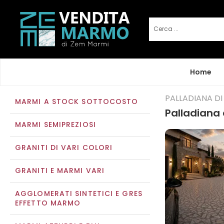
Home
PALLADIANA D
MARMI A STOCK SOTTOCOSTO
Palladiana 
MARMI SEMIPREZIOSI
GRANITI DI VARI COLORI
GRANITI E MARMI VARI
AGGLOMERATI SINTETICI E GRES
EFFETTO MARMO