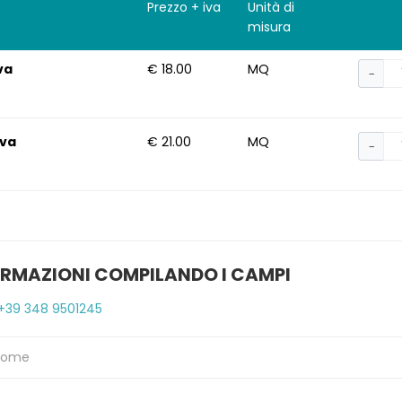
Prezzo + iva
Unità di
misura
iva
€ 18.00
MQ
−
iva
€ 21.00
MQ
−
ORMAZIONI COMPILANDO I CAMPI
+39 348 9501245