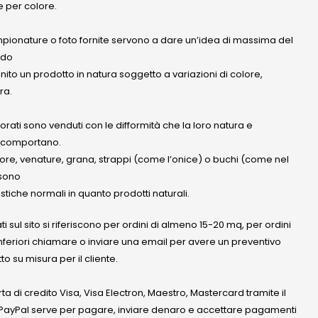
 per colore.
mpionature o foto fornite servono a dare un’idea di massima del
ndo
anito un prodotto in natura soggetto a variazioni di colore,
ra.
olorati sono venduti con le difformità che la loro natura e
 comportano.
lore, venature, grana, strappi (come l’onice) o buchi (come nel
ssono
stiche normali in quanto prodotti naturali.
ati sul sito si riferiscono per ordini di almeno 15-20 mq, per ordini
nferiori chiamare o inviare una email per avere un preventivo
to su misura per il cliente.
a di credito Visa, Visa Electron, Maestro, Mastercard tramite il
. PayPal serve per pagare, inviare denaro e accettare pagamenti