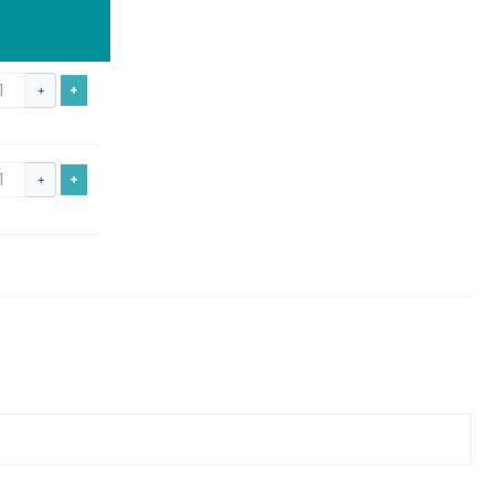
+
+
+
+