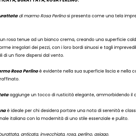
ICATA, BURATTATA, ROSA PERLINO:
urattata
di marmo Rosa Perlino
si presenta come una tela impres
da un rosa tenue ad un bianco crema, creando una superficie ca
orme irregolari dei pezzi, con i loro bordi sinuosi e tagli imprev
i di un fiore dispersi dal vento.
rmo Rosa Perlino
è evidente nella sua superficie liscia e nella
raffinato.
tata
aggiunge un tocco di rusticità elegante, ammorbidendo il co
ana
è ideale per chi desidera portare una nota di serenità e classi
anale italiana con la modernità di uno stile essenziale e pulito.
urattata, anticata, invecchiata, rosa, perlino, asiago.