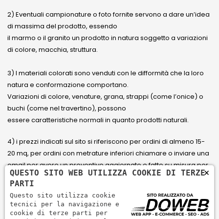
2) Eventuali campionature o foto fornite servono a dare un’idea
di massima del prodotto, essendo
il marmo o il granito un prodotto in natura soggetto a variazioni
di colore, macchia, struttura.
3) I materiali colorati sono venduti con le difformità che la loro
natura e conformazione comportano.
Variazioni di colore, venature, grana, strappi (come l’onice) o
buchi (come nel travertino), possono
essere caratteristiche normali in quanto prodotti naturali.
4) i prezzi indicati sul sito si riferiscono per ordini di almeno 15-
20 mq, per ordini con metrature inferiori chiamare o inviare una
email per avere un preventivo aggiornato e fatto su misura per
×
QUESTO SITO WEB UTILIZZA COOKIE DI TERZE
il cliente.
PARTI
Questo sito utilizza cookie
5) Paga con Carta di credito Visa, Visa Electron, Maestro,
tecnici per la navigazione e
Mastercard tramite il circuito PayPal. PayPal serve per pagare,
cookie di terze parti per