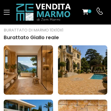
0
O
BURATTATO DI MARMO 10X10X1
Burattato Giallo reale
ES