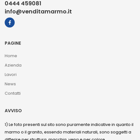
0444 459081
info@venditamarmo.it
PAGINE
Home
Azienda
Lavori
News
Contatti
AVVISO
1) Le foto presenti sul sito sono puramente indicative in quanto il
marmo o il granito, essendo materiali naturali, sono soggetti a
differire per struttura, macchia, vena e per colore.