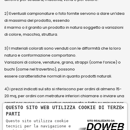
2) Eventuali campionature o foto fornite servono a dare un’idea
di massima del prodotto, essendo
il marmo o il granito un prodotto in natura soggetto a variazioni
di colore, macchia, struttura.
3) I materiali colorati sono venduti con le difformità che la loro
natura e conformazione comportano.
Variazioni di colore, venature, grana, strappi (come l’onice) o
buchi (come nel travertino), possono
essere caratteristiche normali in quanto prodotti naturali.
4) i prezzi indicati sul sito si riferiscono per ordini di almeno 15-
20 mq, per ordini con metrature inferiori chiamare o inviare una
email per avere un preventivo aggiornato e fatto su misura per
×
QUESTO SITO WEB UTILIZZA COOKIE DI TERZE
il cliente.
PARTI
Questo sito utilizza cookie
5) Paga con Carta di credito Visa, Visa Electron, Maestro,
tecnici per la navigazione e