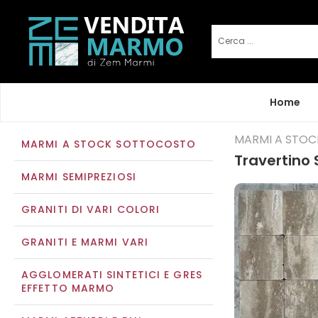
Home
MARMI A STO
MARMI A STOCK SOTTOCOSTO
Travertino 
MARMI SEMIPREZIOSI
GRANITI DI VARI COLORI
GRANITI E MARMI VARI
AGGLOMERATI SINTETICI E GRES
EFFETTO MARMO