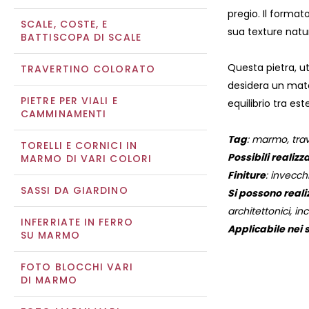
pregio. Il format
SCALE, COSTE, E
sua texture natur
BATTISCOPA DI SCALE
Questa pietra, ut
TRAVERTINO COLORATO
desidera un mate
PIETRE PER VIALI E
equilibrio tra es
CAMMINAMENTI
Tag
: marmo, trav
TORELLI E CORNICI IN
Possibili realizz
MARMO DI VARI COLORI
Finiture
: invecch
SASSI DA GIARDINO
Si possono reali
architettonici, inc
INFERRIATE IN FERRO
Applicabile nei s
SU MARMO
FOTO BLOCCHI VARI
DI MARMO