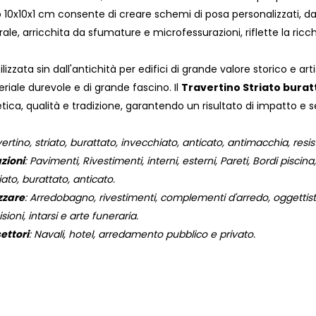
o 10x10x1 cm consente di creare schemi di posa personalizzati, dal
ale, arricchita da sfumature e microfessurazioni, riflette la ricc
ilizzata sin dall'antichità per edifici di grande valore storico e ar
riale durevole e di grande fascino. Il
Travertino Striato burat
tetica, qualità e tradizione, garantendo un risultato di impatto e
ertino, striato, burattato, invecchiato, anticato, antimacchia, resist
azioni
: Pavimenti, Rivestimenti, interni, esterni, Pareti, Bordi piscina,
iato, burattato, anticato.
zzare
: Arredobagno, rivestimenti, complementi d'arredo, oggettisti
isioni, intarsi e arte funeraria.
ettori
: Navali, hotel, arredamento pubblico e privato.