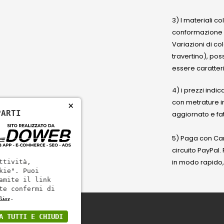
3) I materiali c
conformazione
Variazioni di co
travertino), po
essere caratteri
4) i prezzi indic
con metrature i
×
PARTI
aggiornato e fat
5) Paga con Cart
circuito PayPal
in modo rapido,
ttività,
kie". Puoi
amite il link
te confermi di
.
licy
A TUTTI E CHIUDI