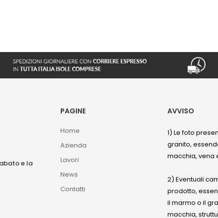
PAGINE
AVVISO
Home
1) Le foto prese
granito, essendo
Azienda
macchia, vena e
Lavori
sabato e la
News
2) Eventuali ca
Contatti
prodotto, esse
il marmo o il gr
macchia, struttu