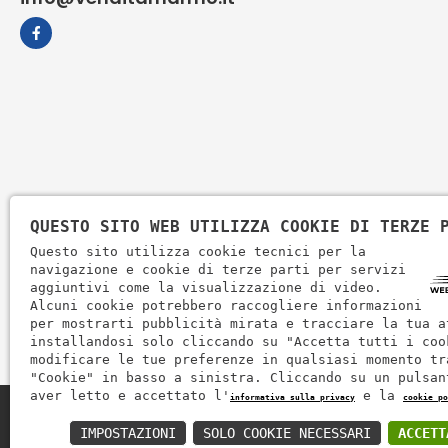
QUESTO SITO WEB UTILIZZA COOKIE DI TERZE 
Questo sito utilizza cookie tecnici per la
navigazione e cookie di terze parti per servizi
aggiuntivi come la visualizzazione di video.
Alcuni cookie potrebbero raccogliere informazioni
per mostrarti pubblicità mirata e tracciare la tua a
installandosi solo cliccando su "Accetta tutti i coo
modificare le tue preferenze in qualsiasi momento tr
"Cookie" in basso a sinistra. Cliccando su un pulsan
aver letto e accettato l'
e la
informativa sulla privacy
cookie po
Zem Marmi P.I. 03463990246
IMPOSTAZIONI
SOLO COOKIE NECESSARI
ACCETT