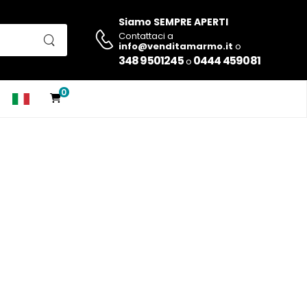
Siamo SEMPRE APERTI
Contattaci a
info@venditamarmo.it
o
348 9501245
0444 459081
o
0