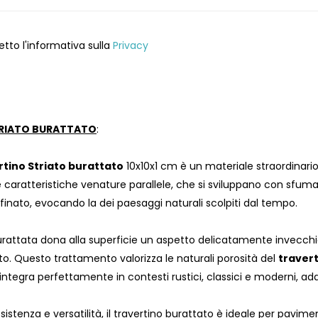
etto l'informativa sulla
Privacy
RIATO BURATTATO
:
ino Striato burattato
10x10x1 cm è un materiale straordinario
 caratteristiche venature parallele, che si sviluppano con sfum
ffinato, evocando la dei paesaggi naturali scolpiti dal tempo.
urattata dona alla superficie un aspetto delicatamente invecc
tto. Questo trattamento valorizza le naturali porosità del
traver
 integra perfettamente in contesti rustici, classici e moderni, ada
esistenza e versatilità, il travertino burattato è ideale per pavimen