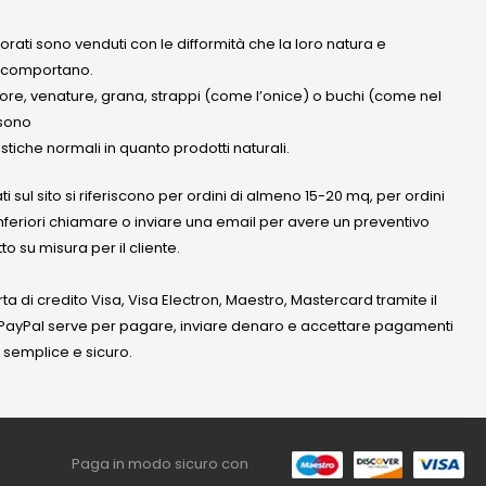
olorati sono venduti con le difformità che la loro natura e
 comportano.
lore, venature, grana, strappi (come l’onice) o buchi (come nel
ssono
stiche normali in quanto prodotti naturali.
ati sul sito si riferiscono per ordini di almeno 15-20 mq, per ordini
nferiori chiamare o inviare una email per avere un preventivo
to su misura per il cliente.
a di credito Visa, Visa Electron, Maestro, Mastercard tramite il
. PayPal serve per pagare, inviare denaro e accettare pagamenti
 semplice e sicuro.
Paga in modo sicuro con