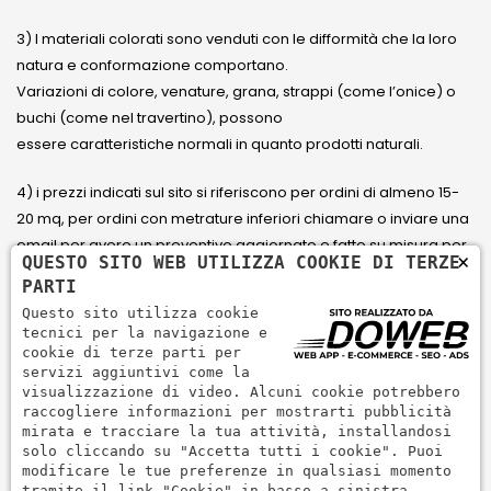
3) I materiali colorati sono venduti con le difformità che la loro
natura e conformazione comportano.
Variazioni di colore, venature, grana, strappi (come l’onice) o
buchi (come nel travertino), possono
essere caratteristiche normali in quanto prodotti naturali.
4) i prezzi indicati sul sito si riferiscono per ordini di almeno 15-
20 mq, per ordini con metrature inferiori chiamare o inviare una
email per avere un preventivo aggiornato e fatto su misura per
×
QUESTO SITO WEB UTILIZZA COOKIE DI TERZE
il cliente.
PARTI
Questo sito utilizza cookie
5) Paga con Carta di credito Visa, Visa Electron, Maestro,
tecnici per la navigazione e
Mastercard tramite il circuito PayPal. PayPal serve per pagare,
cookie di terze parti per
servizi aggiuntivi come la
inviare denaro e accettare pagamenti in modo rapido,
visualizzazione di video. Alcuni cookie potrebbero
semplice e sicuro.
raccogliere informazioni per mostrarti pubblicità
mirata e tracciare la tua attività, installandosi
solo cliccando su "Accetta tutti i cookie". Puoi
modificare le tue preferenze in qualsiasi momento
tramite il link "Cookie" in basso a sinistra.