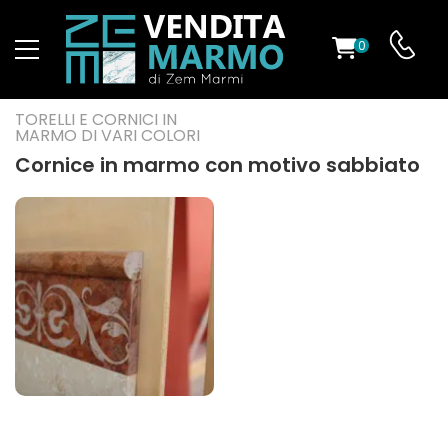
0
O
TORELLI E CORNICI IN
MARMO DI VARI COLORI
Cornice in marmo con motivo sabbiato
ES