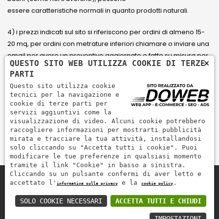
essere caratteristiche normali in quanto prodotti naturali.
4) i prezzi indicati sul sito si riferiscono per ordini di almeno 15-
20 mq, per ordini con metrature inferiori chiamare o inviare una
email per avere un preventivo aggiornato e fatto su misura per
×
QUESTO SITO WEB UTILIZZA COOKIE DI TERZE
il cliente.
PARTI
Questo sito utilizza cookie
5) Paga con Carta di credito Visa, Visa Electron, Maestro,
tecnici per la navigazione e
Mastercard tramite il circuito PayPal. PayPal serve per pagare,
cookie di terze parti per
servizi aggiuntivi come la
inviare denaro e accettare pagamenti in modo rapido,
visualizzazione di video. Alcuni cookie potrebbero
semplice e sicuro.
raccogliere informazioni per mostrarti pubblicità
mirata e tracciare la tua attività, installandosi
solo cliccando su "Accetta tutti i cookie". Puoi
modificare le tue preferenze in qualsiasi momento
tramite il link "Cookie" in basso a sinistra.
Cliccando su un pulsante confermi di aver letto e
accettato l'
e la
.
informativa sulla privacy
cookie policy
Zem Marmi P.I. 03463990246
Paga in modo sicuro con
SOLO COOKIE NECESSARI
ACCETTA TUTTI E CHIUDI
IMPOSTAZIONI