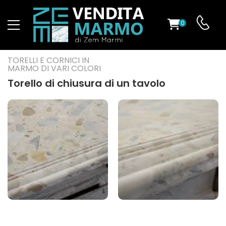
0
O
TORELLI E CORNICI IN
MARMO DI VARI COLORI
Torello di chiusura di un tavolo
ES