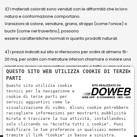
3) I materiali colorati sono venduti con le difformità che la loro
natura e conformazione comportano.
Variazioni di colore, venature, grana, strappi (come l’onice) o
buchi (come nel travertino), possono
essere caratteristiche normali in quanto prodotti naturali.
4) i prezzi indicati sul sito si riferiscono per ordini di almeno 15-
20 mq, per ordini con metrature inferiori chiamare o inviare una
email per avere un preventivo aggiornato e fatto su misura per
×
QUESTO SITO WEB UTILIZZA COOKIE DI TERZE
il cliente.
PARTI
Questo sito utilizza cookie
5) Paga con Carta di credito Visa, Visa Electron, Maestro,
tecnici per la navigazione e
Mastercard tramite il circuito PayPal. PayPal serve per pagare,
cookie di terze parti per
servizi aggiuntivi come la
inviare denaro e accettare pagamenti in modo rapido,
visualizzazione di video. Alcuni cookie potrebbero
semplice e sicuro.
raccogliere informazioni per mostrarti pubblicità
mirata e tracciare la tua attività, installandosi
solo cliccando su "Accetta tutti i cookie". Puoi
modificare le tue preferenze in qualsiasi momento
tramite il link "Cookie" in basso a sinistra.