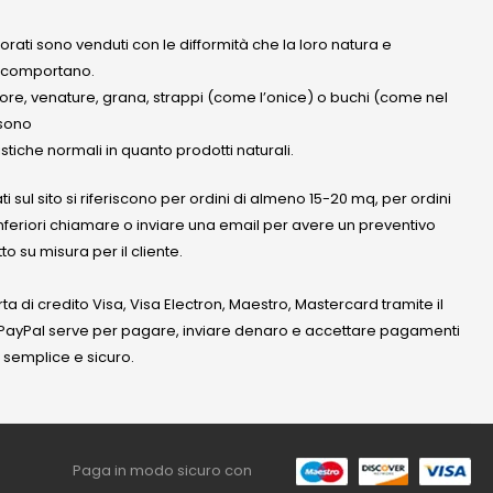
olorati sono venduti con le difformità che la loro natura e
 comportano.
lore, venature, grana, strappi (come l’onice) o buchi (come nel
ssono
stiche normali in quanto prodotti naturali.
ati sul sito si riferiscono per ordini di almeno 15-20 mq, per ordini
nferiori chiamare o inviare una email per avere un preventivo
to su misura per il cliente.
a di credito Visa, Visa Electron, Maestro, Mastercard tramite il
. PayPal serve per pagare, inviare denaro e accettare pagamenti
 semplice e sicuro.
Paga in modo sicuro con