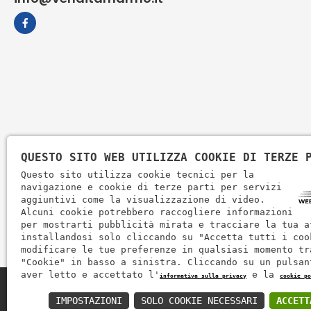
QUESTO SITO WEB UTILIZZA COOKIE DI TERZE 
Questo sito utilizza cookie tecnici per la
navigazione e cookie di terze parti per servizi
aggiuntivi come la visualizzazione di video.
Alcuni cookie potrebbero raccogliere informazioni
per mostrarti pubblicità mirata e tracciare la tua a
installandosi solo cliccando su "Accetta tutti i coo
modificare le tue preferenze in qualsiasi momento tr
"Cookie" in basso a sinistra. Cliccando su un pulsan
aver letto e accettato l'
e la
informativa sulla privacy
cookie po
Zem Marmi P.I. 03463990246
IMPOSTAZIONI
SOLO COOKIE NECESSARI
ACCETT