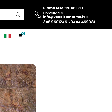
Siamo SEMPRE APERTI
Contattaci a
info@venditamarmo.it
o
348 9501245
0444 459081
o
0