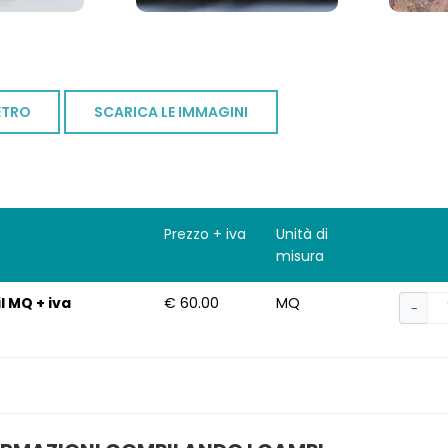
ETRO
SCARICA LE IMMAGINI
Prezzo + iva
Unità di
misura
il MQ + iva
€ 60.00
MQ
−