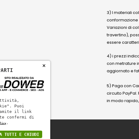
3) I materiali c
conformazione
Variazioni di co
travertino), po
essere caratteri
4) i prezzi indic
con metrature i
×
PARTI
aggiornato e fat
5) Paga con Cart
circuito PayPal
in modo rapido,
ttività,
kie". Puoi
amite il link
te confermi di
.
licy
A TUTTI E CHIUDI