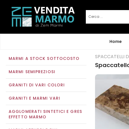
Home
SPACCATELLI 
MARMI A STOCK SOTTOCOSTO
Spaccatell
MARMI SEMIPREZIOSI
GRANITI DI VARI COLORI
GRANITI E MARMI VARI
AGGLOMERATI SINTETICI E GRES
EFFETTO MARMO