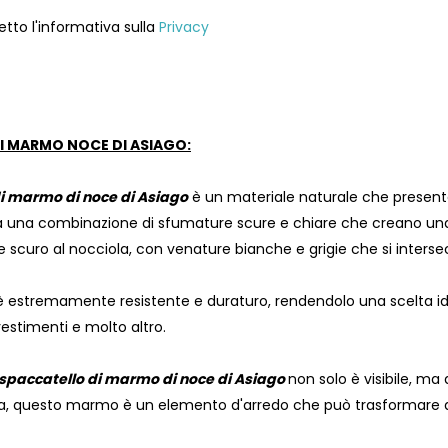
etto l'informativa sulla
Privacy
I MARMO NOCE DI ASIAGO:
i marmo di noce di Asiago
è un materiale naturale che presenta 
a una combinazione di sfumature scure e chiare che creano una te
e scuro al nocciola, con venature bianche e grigie che si inter
estremamente resistente e duraturo, rendendolo una scelta id
ivestimenti e molto altro.
spaccatello di marmo di noce di Asiago
non solo è visibile, ma
tiva, questo marmo è un elemento d'arredo che può trasformare qua