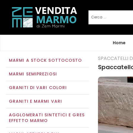
Home
SPACCATELLI 
MARMI A STOCK SOTTOCOSTO
Spaccatello
MARMI SEMIPREZIOSI
GRANITI DI VARI COLORI
GRANITI E MARMI VARI
AGGLOMERATI SINTETICI E GRES
EFFETTO MARMO