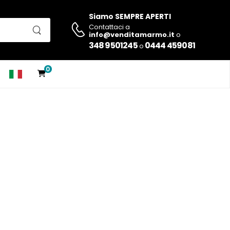
Siamo SEMPRE APERTI
Contattaci a
info@venditamarmo.it
o
348 9501245
0444 459081
o
0