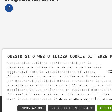
QUESTO SITO WEB UTILIZZA COOKIE DI TERZE 
Questo sito utilizza cookie tecnici per la
navigazione e cookie di terze parti per servizi
aggiuntivi come la visualizzazione di video.
Alcuni cookie potrebbero raccogliere informazioni
per mostrarti pubblicità mirata e tracciare la tua a
installandosi solo cliccando su "Accetta tutti i coo
modificare le tue preferenze in qualsiasi momento tr
"Cookie" in basso a sinistra. Cliccando su un pulsan
aver letto e accettato l'
e la
informativa sulla privacy
cookie po
Zem Marmi P.I. 03463990246
IMPOSTAZIONI
SOLO COOKIE NECESSARI
ACCETT