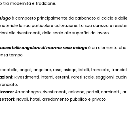
to tra modernità e tradizione.
siago
è composto principalmente da carbonato di calcio e dalle 
materiale la sua particolare colorazione. La sua durezza e resis
oni alle rivestimenti, dalle scale alle superfici da lavoro.
paccatello angolare di marmo rosa asiago
è un elemento che 
senza tempo.
atello, angoli, angolare, rosa, asiago, listelli, tranciato, tranciat
azioni:
Rivestimenti, interni, esterni, Pareti scale, soggiorni, cucin
 tranciato.
izzare:
Arredobagno, rivestimenti, colonne, portali, caminetti, ar
settori:
Navali, hotel, arredamento pubblico e privato.