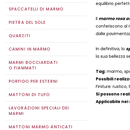
equilibrio perfet
SPACCATELLI DI MARMO
Il
marmo rosa a
PIETRA DEL SOLE
conferiscono al 
dalle pavimentazi
QUARZITI
In definitiva, lo
s
CAMINI IN MARMO
la sua bellezza 
MARMI BOCCIARDATI
O FIAMMATI
Tag:
marmo, spacc
Possibili realizz
PORFIDO PER ESTERNI
Finiture: rustico,
Si possono real
MATTONI DI TUFO
Applicabile nei 
LAVORAZIONI SPECIALI DEI
MARMI
MATTONI MARMO ANTICATI