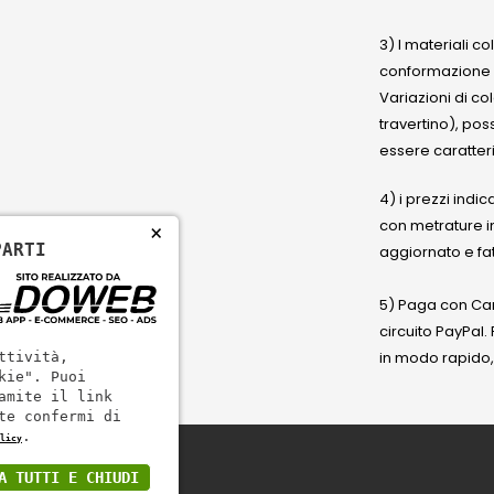
3) I materiali c
conformazione
Variazioni di co
travertino), po
essere caratteri
4) i prezzi indic
con metrature i
×
PARTI
aggiornato e fat
5) Paga con Cart
circuito PayPal
in modo rapido,
ttività,
kie". Puoi
amite il link
te confermi di
.
licy
A TUTTI E CHIUDI