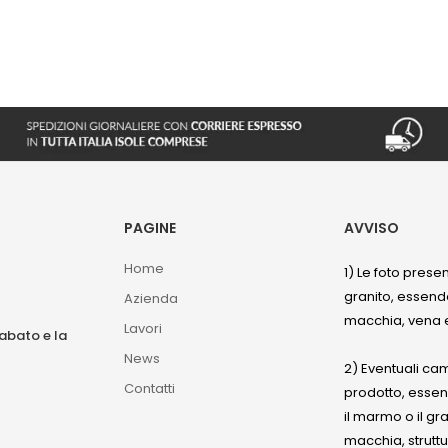
PAGINE
AVVISO
Home
1) Le foto prese
granito, essendo
Azienda
macchia, vena e
Lavori
sabato e la
News
2) Eventuali ca
Contatti
prodotto, esse
il marmo o il gr
macchia, struttu