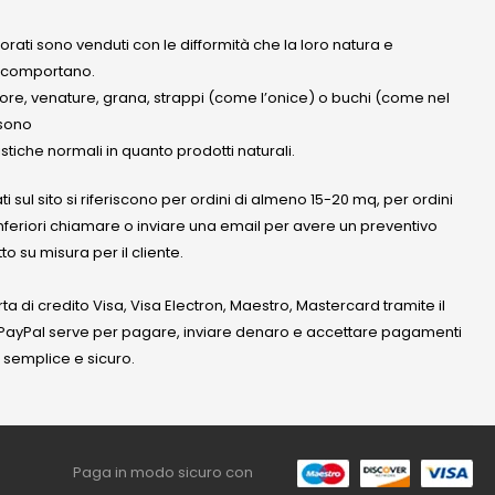
olorati sono venduti con le difformità che la loro natura e
 comportano.
lore, venature, grana, strappi (come l’onice) o buchi (come nel
ssono
stiche normali in quanto prodotti naturali.
ati sul sito si riferiscono per ordini di almeno 15-20 mq, per ordini
nferiori chiamare o inviare una email per avere un preventivo
to su misura per il cliente.
a di credito Visa, Visa Electron, Maestro, Mastercard tramite il
. PayPal serve per pagare, inviare denaro e accettare pagamenti
 semplice e sicuro.
Paga in modo sicuro con