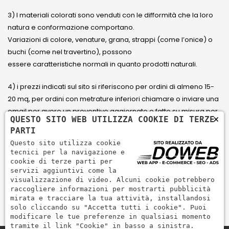
3) I materiali colorati sono venduti con le difformità che la loro
natura e conformazione comportano.
Variazioni di colore, venature, grana, strappi (come l’onice) o
buchi (come nel travertino), possono
essere caratteristiche normali in quanto prodotti naturali.
4) i prezzi indicati sul sito si riferiscono per ordini di almeno 15-
20 mq, per ordini con metrature inferiori chiamare o inviare una
email per avere un preventivo aggiornato e fatto su misura per
×
QUESTO SITO WEB UTILIZZA COOKIE DI TERZE
il cliente.
PARTI
Questo sito utilizza cookie
5) Paga con Carta di credito Visa, Visa Electron, Maestro,
tecnici per la navigazione e
Mastercard tramite il circuito PayPal. PayPal serve per pagare,
cookie di terze parti per
servizi aggiuntivi come la
inviare denaro e accettare pagamenti in modo rapido,
visualizzazione di video. Alcuni cookie potrebbero
semplice e sicuro.
raccogliere informazioni per mostrarti pubblicità
mirata e tracciare la tua attività, installandosi
solo cliccando su "Accetta tutti i cookie". Puoi
modificare le tue preferenze in qualsiasi momento
tramite il link "Cookie" in basso a sinistra.