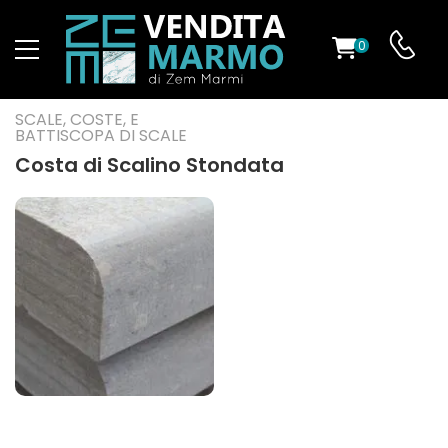
0
O
SCALE, COSTE, E
BATTISCOPA DI SCALE
Costa di Scalino Stondata
ES