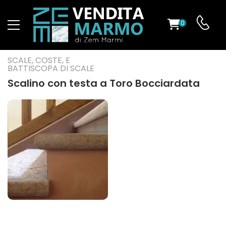
0
O
SCALE, COSTE, E
BATTISCOPA DI SCALE
Scalino con testa a Toro Bocciardata
ES