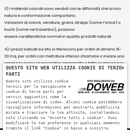
3) I materiali colorati sono venduti con le difformità che la loro
natura e conformazione comportano.
Variazioni di colore, venature, grana, strappi (come l’onice) o
buchi (come nel travertino), possono
essere caratteristiche normali in quanto prodotti naturali.
4) i prezzi indicati sul sito si riferiscono per ordini di almeno 15-
20 mq, per ordini con metrature inferiori chiamare o inviare una
email per avere un preventivo aggiornato e fatto su misura per
×
QUESTO SITO WEB UTILIZZA COOKIE DI TERZE
il cliente.
PARTI
Questo sito utilizza cookie
5) Paga con Carta di credito Visa, Visa Electron, Maestro,
tecnici per la navigazione e
Mastercard tramite il circuito PayPal. PayPal serve per pagare,
cookie di terze parti per
servizi aggiuntivi come la
inviare denaro e accettare pagamenti in modo rapido,
visualizzazione di video. Alcuni cookie potrebbero
semplice e sicuro.
raccogliere informazioni per mostrarti pubblicità
mirata e tracciare la tua attività, installandosi
solo cliccando su "Accetta tutti i cookie". Puoi
modificare le tue preferenze in qualsiasi momento
tramite il link "Cookie" in basso a sinistra.