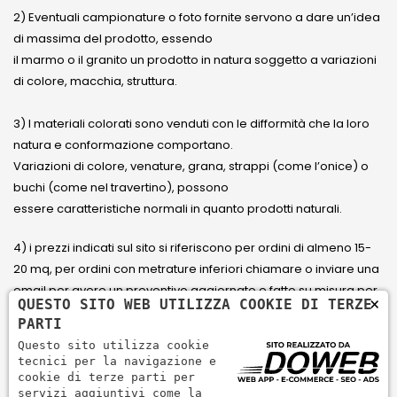
2) Eventuali campionature o foto fornite servono a dare un’idea
di massima del prodotto, essendo
il marmo o il granito un prodotto in natura soggetto a variazioni
di colore, macchia, struttura.
3) I materiali colorati sono venduti con le difformità che la loro
natura e conformazione comportano.
Variazioni di colore, venature, grana, strappi (come l’onice) o
buchi (come nel travertino), possono
essere caratteristiche normali in quanto prodotti naturali.
4) i prezzi indicati sul sito si riferiscono per ordini di almeno 15-
20 mq, per ordini con metrature inferiori chiamare o inviare una
email per avere un preventivo aggiornato e fatto su misura per
×
QUESTO SITO WEB UTILIZZA COOKIE DI TERZE
il cliente.
PARTI
Questo sito utilizza cookie
5) Paga con Carta di credito Visa, Visa Electron, Maestro,
tecnici per la navigazione e
Mastercard tramite il circuito PayPal. PayPal serve per pagare,
cookie di terze parti per
servizi aggiuntivi come la
inviare denaro e accettare pagamenti in modo rapido,