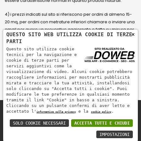
essere caratteristiche normali in quanto prodotti naturali.
4) i prezzi indicati sul sito si riferiscono per ordini di almeno 15-
20 mq, per ordini con metrature inferiori chiamare o inviare una
email per avere un preventivo aggiornato e fatto su misura per
×
QUESTO SITO WEB UTILIZZA COOKIE DI TERZE
il cliente.
PARTI
Questo sito utilizza cookie
5) Paga con Carta di credito Visa, Visa Electron, Maestro,
tecnici per la navigazione e
Mastercard tramite il circuito PayPal. PayPal serve per pagare,
cookie di terze parti per
servizi aggiuntivi come la
inviare denaro e accettare pagamenti in modo rapido,
visualizzazione di video. Alcuni cookie potrebbero
semplice e sicuro.
raccogliere informazioni per mostrarti pubblicità
mirata e tracciare la tua attività, installandosi
solo cliccando su "Accetta tutti i cookie". Puoi
modificare le tue preferenze in qualsiasi momento
tramite il link "Cookie" in basso a sinistra.
Cliccando su un pulsante confermi di aver letto e
accettato l'
e la
.
informativa sulla privacy
cookie policy
Zem Marmi P.I. 03463990246
Paga in modo sicuro con
SOLO COOKIE NECESSARI
ACCETTA TUTTI E CHIUDI
IMPOSTAZIONI