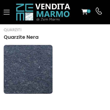
0
O
QUARZITI
Quarzite Nera
ES