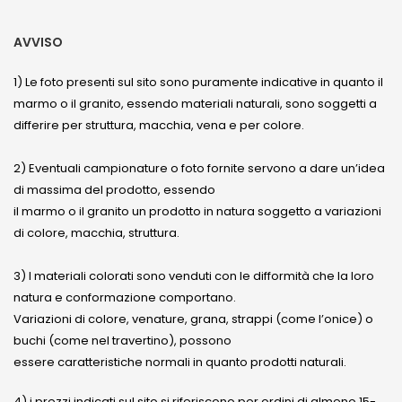
AVVISO
1) Le foto presenti sul sito sono puramente indicative in quanto il
marmo o il granito, essendo materiali naturali, sono soggetti a
differire per struttura, macchia, vena e per colore.
2) Eventuali campionature o foto fornite servono a dare un’idea
di massima del prodotto, essendo
il marmo o il granito un prodotto in natura soggetto a variazioni
di colore, macchia, struttura.
3) I materiali colorati sono venduti con le difformità che la loro
natura e conformazione comportano.
Variazioni di colore, venature, grana, strappi (come l’onice) o
buchi (come nel travertino), possono
essere caratteristiche normali in quanto prodotti naturali.
4) i prezzi indicati sul sito si riferiscono per ordini di almeno 15-