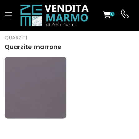
0
O
QUARZITI
Quarzite marrone
ES