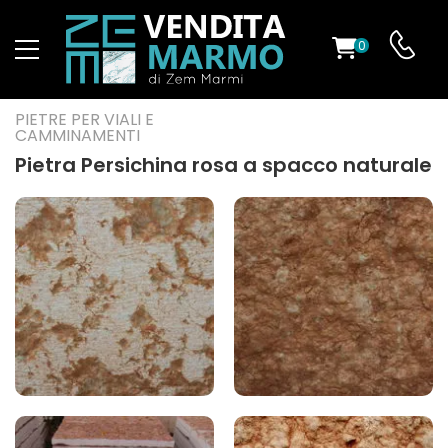
0
O
PIETRE PER VIALI E
CAMMINAMENTI
Pietra Persichina rosa a spacco naturale
ES