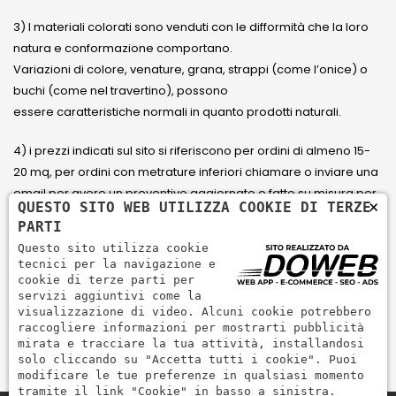
3) I materiali colorati sono venduti con le difformità che la loro
natura e conformazione comportano.
Variazioni di colore, venature, grana, strappi (come l’onice) o
buchi (come nel travertino), possono
essere caratteristiche normali in quanto prodotti naturali.
4) i prezzi indicati sul sito si riferiscono per ordini di almeno 15-
20 mq, per ordini con metrature inferiori chiamare o inviare una
email per avere un preventivo aggiornato e fatto su misura per
×
QUESTO SITO WEB UTILIZZA COOKIE DI TERZE
il cliente.
PARTI
Questo sito utilizza cookie
5) Paga con Carta di credito Visa, Visa Electron, Maestro,
tecnici per la navigazione e
Mastercard tramite il circuito PayPal. PayPal serve per pagare,
cookie di terze parti per
servizi aggiuntivi come la
inviare denaro e accettare pagamenti in modo rapido,
visualizzazione di video. Alcuni cookie potrebbero
semplice e sicuro.
raccogliere informazioni per mostrarti pubblicità
mirata e tracciare la tua attività, installandosi
solo cliccando su "Accetta tutti i cookie". Puoi
modificare le tue preferenze in qualsiasi momento
tramite il link "Cookie" in basso a sinistra.