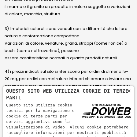
il marmo o il granito un prodotto in natura soggetto a variazioni
di colore, macchia, struttura.
3) I materiali colorati sono venduti con le difformità che la loro
natura e conformazione comportano.
Variazioni di colore, venature, grana, strappi (come l’onice) o
buchi (come nel travertino), possono
essere caratteristiche normali in quanto prodotti naturali.
4) i prezzi indicati sul sito si riferiscono per ordini di almeno 15-
20 mq, per ordini con metrature inferiori chiamare o inviare una
email per avere un preventivo aggiornato e fatto su misura per
×
QUESTO SITO WEB UTILIZZA COOKIE DI TERZE
il cliente.
PARTI
Questo sito utilizza cookie
5) Paga con Carta di credito Visa, Visa Electron, Maestro,
tecnici per la navigazione e
Mastercard tramite il circuito PayPal. PayPal serve per pagare,
cookie di terze parti per
servizi aggiuntivi come la
inviare denaro e accettare pagamenti in modo rapido,
visualizzazione di video. Alcuni cookie potrebbero
semplice e sicuro.
raccogliere informazioni per mostrarti pubblicità