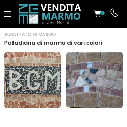
0
O
BURATTATO DI MARMO
Palladiana di marmo di vari colori
ES