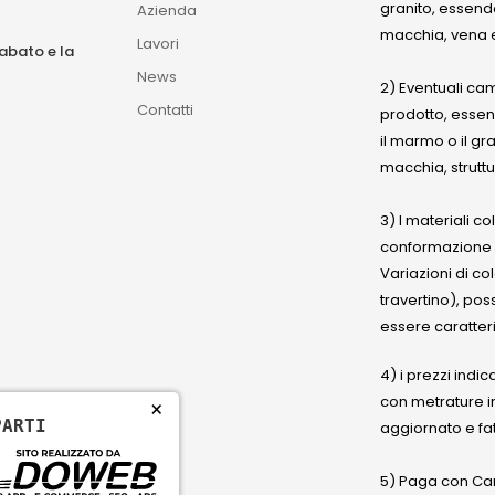
granito, essendo
Azienda
macchia, vena e
Lavori
sabato e la
News
2) Eventuali ca
Contatti
prodotto, esse
il marmo o il gr
macchia, struttu
3) I materiali c
conformazione
Variazioni di co
travertino), po
essere caratteri
4) i prezzi indic
con metrature i
×
PARTI
aggiornato e fat
5) Paga con Cart