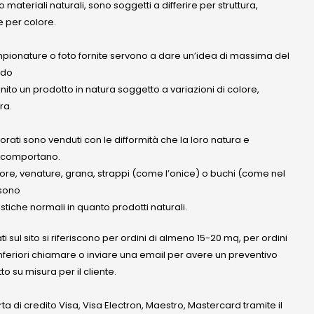
 materiali naturali, sono soggetti a differire per struttura,
 per colore.
mpionature o foto fornite servono a dare un’idea di massima del
ndo
anito un prodotto in natura soggetto a variazioni di colore,
ra.
olorati sono venduti con le difformità che la loro natura e
 comportano.
lore, venature, grana, strappi (come l’onice) o buchi (come nel
ssono
stiche normali in quanto prodotti naturali.
ati sul sito si riferiscono per ordini di almeno 15-20 mq, per ordini
nferiori chiamare o inviare una email per avere un preventivo
to su misura per il cliente.
a di credito Visa, Visa Electron, Maestro, Mastercard tramite il