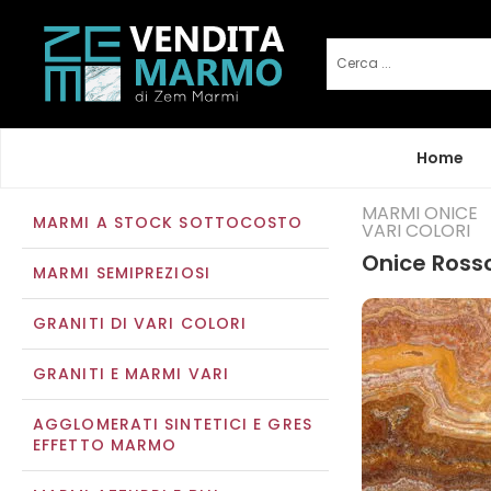
Home
MARMI ONICE
MARMI A STOCK SOTTOCOSTO
VARI COLORI
Onice Ross
MARMI SEMIPREZIOSI
GRANITI DI VARI COLORI
GRANITI E MARMI VARI
AGGLOMERATI SINTETICI E GRES
EFFETTO MARMO