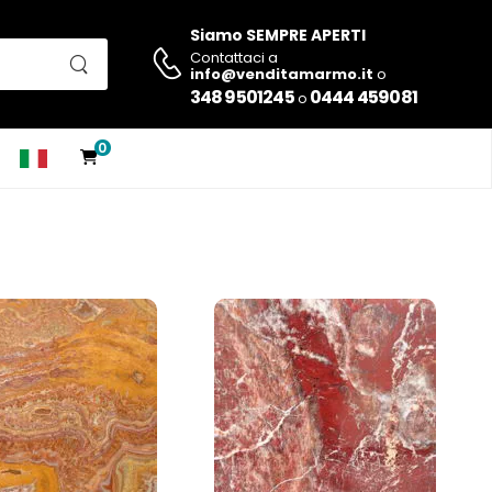
Siamo SEMPRE APERTI
Contattaci a
info@venditamarmo.it
o
348 9501245
0444 459081
o
0