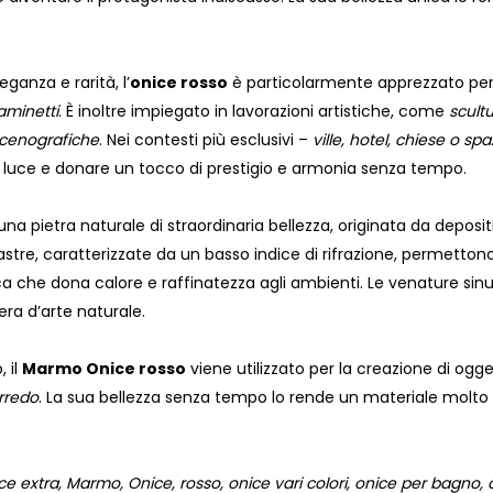
eganza e rarità, l’
onice rosso
è particolarmente apprezzato pe
aminetti
. È inoltre impiegato in lavorazioni artistiche, come
scult
scenografiche
. Nei contesti più esclusivi –
ville, hotel, chiese o sp
a luce e donare un tocco di prestigio e armonia senza tempo.
una pietra naturale di straordinaria bellezza, originata da deposit
lastre, caratterizzate da un basso indice di rifrazione, permetton
a che dona calore e raffinatezza agli ambienti. Le venature sinuos
era d’arte naturale.
 il
Marmo Onice rosso
viene utilizzato per la creazione di ogge
rredo
. La sua bellezza senza tempo lo rende un materiale molto
 extra, Marmo, Onice, rosso, onice vari colori, onice per bagno, on