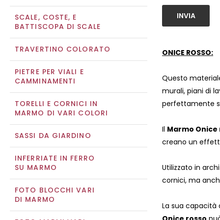
INVIA
SCALE, COSTE, E
BATTISCOPA DI SCALE
TRAVERTINO COLORATO
ONICE ROSSO:
PIETRE PER VIALI E
Questo materiale
CAMMINAMENTI
murali, piani di l
TORELLI E CORNICI IN
perfettamente si
MARMO DI VARI COLORI
Il
Marmo Onice 
SASSI DA GIARDINO
creano un effett
INFERRIATE IN FERRO
SU MARMO
Utilizzato in arc
cornici, ma anch
FOTO BLOCCHI VARI
DI MARMO
La sua capacità 
Onice rosso
può