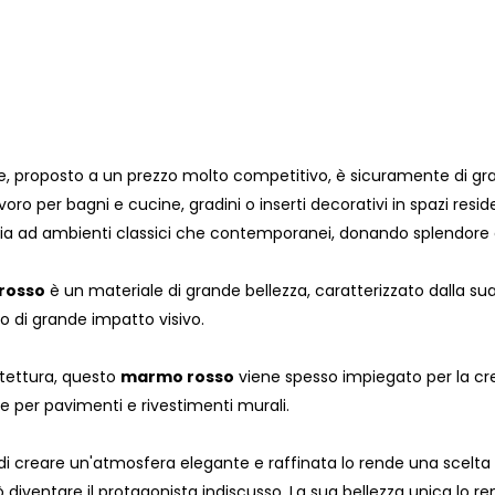
, proposto a un prezzo molto competitivo, è sicuramente di gran
avoro per bagni e cucine, gradini o inserti decorativi in ​​spazi resi
a ad ambienti classici che contemporanei, donando splendore e 
rosso
è un materiale di grande bellezza, caratterizzato dalla su
o di grande impatto visivo.
hitettura, questo
marmo rosso
viene spesso impiegato per la cr
e per pavimenti e rivestimenti murali.
di creare un'atmosfera elegante e raffinata lo rende una scelta 
 diventare il protagonista indiscusso. La sua bellezza unica lo 