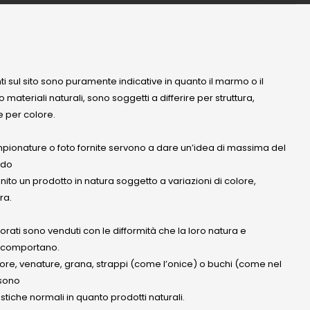
nti sul sito sono puramente indicative in quanto il marmo o il
 materiali naturali, sono soggetti a differire per struttura,
 per colore.
mpionature o foto fornite servono a dare un’idea di massima del
ndo
anito un prodotto in natura soggetto a variazioni di colore,
ra.
olorati sono venduti con le difformità che la loro natura e
 comportano.
lore, venature, grana, strappi (come l’onice) o buchi (come nel
ssono
stiche normali in quanto prodotti naturali.