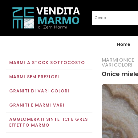
Home
MARMI ONICE
MARMI A STOCK SOTTOCOSTO
VARI COLORI
Onice miele
MARMI SEMIPREZIOSI
GRANITI DI VARI COLORI
GRANITI E MARMI VARI
AGGLOMERATI SINTETICI E GRES
EFFETTO MARMO