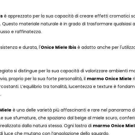
is
è apprezzato per la sua capacità di creare effetti cromatici s
. Questo materiale naturale è in grado di trasformare qualsiasi 
usso e raffinatezza.
sistenza e durata, l'
Onice Miele Ibis
è adatto anche per l'utilizz
giata si distingue per la sua capacità di valorizzare ambienti mo
avia, proprio per la sua forte personalità, il
marmo Onice Miele
r
ircostanti. L’equilibrio tra tonalità, lucentezza e texture è fon
.
Miele
è una delle varietà più affascinanti e rare nel panorama de
 Le sue sfumature, che spaziano dal beige al miele scuro, conferis
 realizzata dalla natura stessa. Ogni lastra di
marmo Onice Mie
 di luce che mutano con l’angolazione dello sguardo.