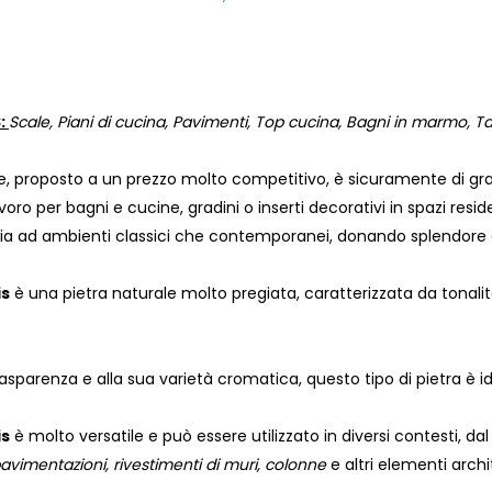
S:
Scale, Piani di cucina, Pavimenti, Top cucina, Bagni in marmo, Ta
, proposto a un prezzo molto competitivo, è sicuramente di gran
avoro per bagni e cucine, gradini o inserti decorativi in ​​spazi resi
a ad ambienti classici che contemporanei, donando splendore e 
is
è una pietra naturale molto pregiata, caratterizzata da tonali
rasparenza e alla sua varietà cromatica, questo tipo di pietra è id
is
è molto versatile e può essere utilizzato in diversi contesti, da
avimentazioni, rivestimenti di muri, colonne
e altri elementi archi