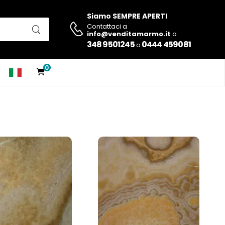
Siamo SEMPRE APERTI
Contattaci a
info@venditamarmo.it
o
348 9501245
0444 459081
o
0