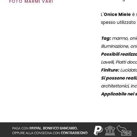
FOTO MARMI VARI
L'
Onice Miele
è 
spesso utilizzato
Tag:
marmo, onice 
illuminazione, oni
Possibili realizza
Lavelli, Piatti docc
Finiture:
Lucidato
Si possono reali
architettonici, inc
Applicabile nei s