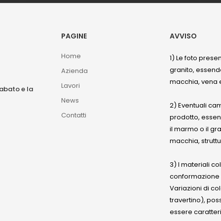
PAGINE
AVVISO
Home
1) Le foto prese
granito, essendo
Azienda
macchia, vena e
Lavori
sabato e la
News
2) Eventuali ca
Contatti
prodotto, esse
il marmo o il gr
macchia, struttu
3) I materiali c
conformazione
Variazioni di co
travertino), po
essere caratteri