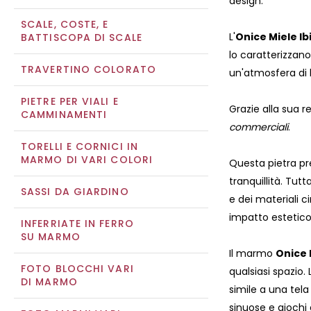
design.
SCALE, COSTE, E
L'
Onice Miele Ib
BATTISCOPA DI SCALE
lo caratterizzano
TRAVERTINO COLORATO
un'atmosfera di l
PIETRE PER VIALI E
Grazie alla sua re
CAMMINAMENTI
commerciali
.
TORELLI E CORNICI IN
MARMO DI VARI COLORI
Questa pietra pre
tranquillità. Tutt
SASSI DA GIARDINO
e dei materiali c
impatto estetico
INFERRIATE IN FERRO
SU MARMO
Il marmo
Onice 
FOTO BLOCCHI VARI
qualsiasi spazio.
DI MARMO
simile a una tela
sinuose e giochi